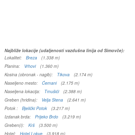
Najbliže lokacije (udaljenosti vazdušna linija od Simovče):
Lokalitet:
Breza
(1.338 m)
Planina:
Vrhovi
(1.360 m)
Kosina (obronak - nagib):
Tikova
(2.174 m)
Naseljeno mesto:
Ćemani
(2.175 m)
Naseljena lokacija:
Tmušići
(2.388 m)
Greben (hridina):
Velja Stena
(2.641 m)
Potok :
Bjelički Potok
(3.217 m)
Izdanak brda:
Prijeko Brdo
(3.219 m)
Greben(i):
Krš
(3.500 m)
Hotel:
Hotel Lokve
(3.918 m)