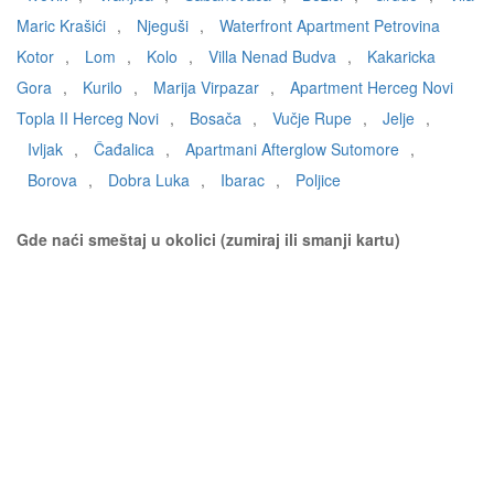
Maric Krašići
,
Njeguši
,
Waterfront Apartment Petrovina
Kotor
,
Lom
,
Kolo
,
Villa Nenad Budva
,
Kakaricka
Gora
,
Kurilo
,
Marija Virpazar
,
Apartment Herceg Novi
Topla II Herceg Novi
,
Bosača
,
Vučje Rupe
,
Jelje
,
Ivljak
,
Čađalica
,
Apartmani Afterglow Sutomore
,
Borova
,
Dobra Luka
,
Ibarac
,
Poljice
Gde naći smeštaj u okolici (zumiraj ili smanji kartu)