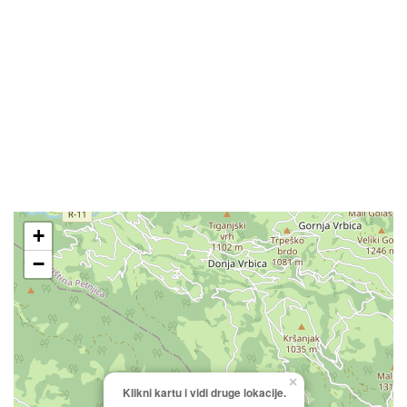
+
−
×
Klikni kartu i vidi druge lokacije.