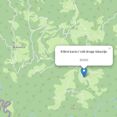
×
Klikni kartu i vidi druge lokacije.
Sirčići