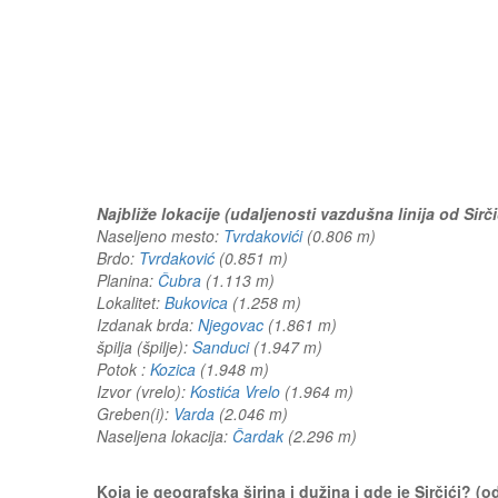
Najbliže lokacije (udaljenosti vazdušna linija od Sirči
Naseljeno mesto:
Tvrdakovići
(0.806 m)
Brdo:
Tvrdaković
(0.851 m)
Planina:
Čubra
(1.113 m)
Lokalitet:
Bukovica
(1.258 m)
Izdanak brda:
Njegovac
(1.861 m)
špilja (špilje):
Sanduci
(1.947 m)
Potok :
Kozica
(1.948 m)
Izvor (vrelo):
Kostića Vrelo
(1.964 m)
Greben(i):
Varda
(2.046 m)
Naseljena lokacija:
Čardak
(2.296 m)
Koja je geografska širina i dužina i gde je Sirčići? 