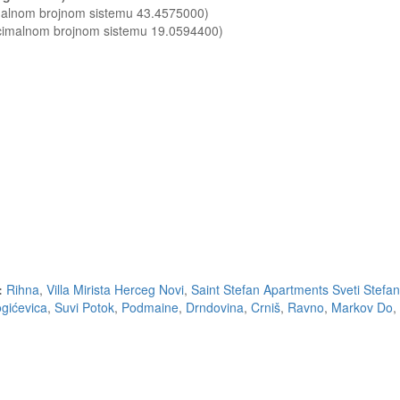
imalnom brojnom sistemu 43.4575000)
ecimalnom brojnom sistemu 19.0594400)
:
Rihna
,
Villa Mirista Herceg Novi
,
Saint Stefan Apartments Sveti Stefan
gićevica
,
Suvi Potok
,
Podmaine
,
Drndovina
,
Crniš
,
Ravno
,
Markov Do
,