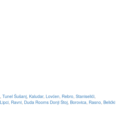
,
Tunel Šušanj
,
Kaludar
,
Lovćen
,
Rebro
,
Staniselići
,
Lipci
,
Ravni
,
Duda Rooms Donji Štoj
,
Borovica
,
Rasno
,
Belićki