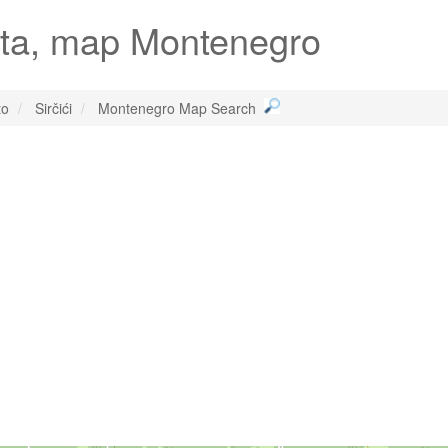
rta, map Montenegro
to
Sirčići
Montenegro Map Search