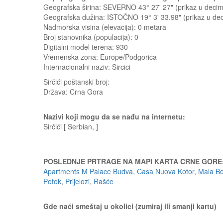
Geografska širina: SEVERNO 43° 27' 27" (prikaz u dec
Geografska dužina: ISTOČNO 19° 3' 33.98" (prikaz u d
Nadmorska visina (elevacija):
0 metara
Broj stanovnika (populacija): 0
Digitalni model terena: 930
Vremenska zona: Europe/Podgorica
Internacionalni naziv: Sircici
Sirčići
poštanski broj:
Država:
Crna Gora
Nazivi koji mogu da se nađu na internetu:
Sirčići [ Serbian, ]
POSLEDNJE PRTRAGE NA MAPI KARTA CRNE GORE
Apartments M Palace Budva
,
Casa Nuova Kotor
,
Mala Bo
Potok
,
Prijelozi
,
Rašće
Gde naći smeštaj u okolici (zumiraj ili smanji kartu)