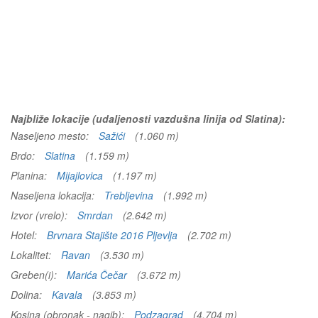
Najbliže lokacije (udaljenosti vazdušna linija od Slatina):
Naseljeno mesto:
Sažići
(1.060 m)
Brdo:
Slatina
(1.159 m)
Planina:
Mijajlovica
(1.197 m)
Naseljena lokacija:
Trebljevina
(1.992 m)
Izvor (vrelo):
Smrdan
(2.642 m)
Hotel:
Brvnara Stajište 2016 Pljevlja
(2.702 m)
Lokalitet:
Ravan
(3.530 m)
Greben(i):
Marića Čečar
(3.672 m)
Dolina:
Kavala
(3.853 m)
Kosina (obronak - nagib):
Podzagrad
(4.704 m)