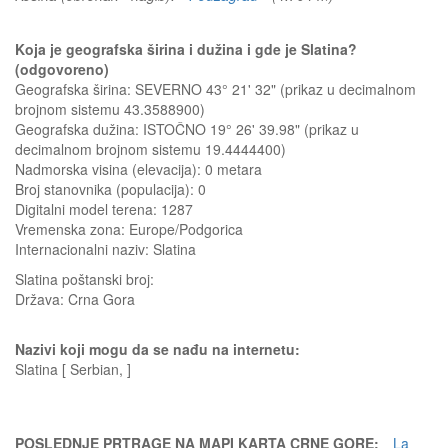
Koja je geografska širina i dužina i gde je Slatina?
(odgovoreno)
Geografska širina: SEVERNO 43° 21' 32" (prikaz u decimalnom
brojnom sistemu 43.3588900)
Geografska dužina: ISTOČNO 19° 26' 39.98" (prikaz u
decimalnom brojnom sistemu 19.4444400)
Nadmorska visina (elevacija):
0 metara
Broj stanovnika (populacija): 0
Digitalni model terena: 1287
Vremenska zona: Europe/Podgorica
Internacionalni naziv: Slatina
Slatina
poštanski broj:
Država:
Crna Gora
Nazivi koji mogu da se nađu na internetu:
Slatina [ Serbian, ]
POSLEDNJE PRTRAGE NA MAPI KARTA CRNE GORE:
La