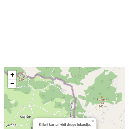
+
−
×
Klikni kartu i vidi druge lokacije.