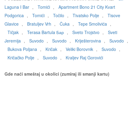
Laguna I Bar
,
Tomići
,
Apartment Bono 21 City Kvart
Podgorica
,
Tomići
,
Točilo
,
Tivatsko Polje
,
Tisove
Glavice
,
Bratuljev Vrh
,
Čuka
,
Tepe Smolivića
,
Tičjak
,
Terasa Bartula Бар
,
Sveto Trojstvo
,
Sveti
Jeremija
,
Suvodo
,
Suvodo
,
Kriješterovina
,
Suvodo
,
Bukova Poljana
,
Kričak
,
Veliki Borovnik
,
Suvodo
,
Kričačko Polje
,
Suvodo
,
Kraljev Raj Gorovići
Gde naći smeštaj u okolici (zumiraj ili smanji kartu)