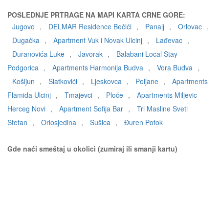
POSLEDNJE PRTRAGE NA MAPI KARTA CRNE GORE:
Jugovo
,
DELMAR Residence Bečići
,
Panalj
,
Orlovac
,
Dugačka
,
Apartment Vuk i Novak Ulcinj
,
Lađevac
,
Đuranovića Luke
,
Javorak
,
Balabani Local Stay
Podgorica
,
Apartments Harmonija Budva
,
Vora Budva
,
Košljun
,
Slatkovići
,
Ljeskovca
,
Poljane
,
Apartments
Flamida Ulcinj
,
Tmajevci
,
Ploče
,
Apartments Miljevic
Herceg Novi
,
Apartment Sofija Bar
,
Tri Masline Sveti
Stefan
,
Orlosjedina
,
Sušica
,
Đuren Potok
Gde naći smeštaj u okolici (zumiraj ili smanji kartu)