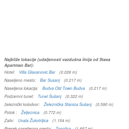
Najbliže lokacije (udaljenosti vazdušna linija od Stasa
Apartman Bar):
Hotel:
Villa Glavanovic Bar
(0.026 m)
Naseljeno mesto:
Bar Susanj
(0.217 m)
Naseljena lokacija:
Budva Old Town Budva
(0.217 m)
Podzemni tunel:
Tunel Šušanj
(0.322 m)
železnički kolodvor:
Železnička Stanica Šušanj
(0.590 m)
Potok :
Željeznica
(0.772 m)
Zaliv:
Uvala Žukotrljica
(1.154 m)
Presek naseljenog mesta:
Topolica
(1.667 m)