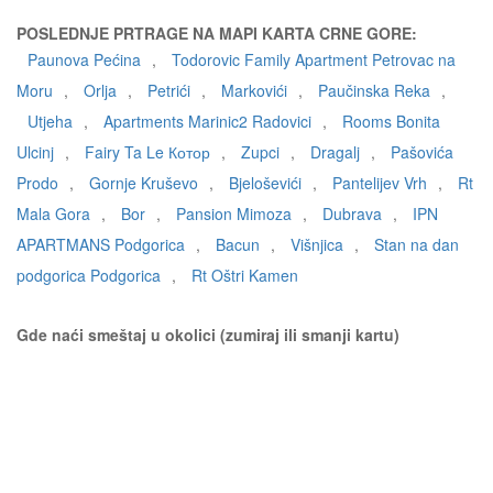
POSLEDNJE PRTRAGE NA MAPI KARTA CRNE GORE:
Paunova Pećina
,
Todorovic Family Apartment Petrovac na
Moru
,
Orlja
,
Petrići
,
Markovići
,
Paučinska Reka
,
Utjeha
,
Apartments Marinic2 Radovici
,
Rooms Bonita
Ulcinj
,
Fairy Ta Le Котор
,
Zupci
,
Dragalj
,
Pašovića
Prodo
,
Gornje Kruševo
,
Bjeloševići
,
Pantelijev Vrh
,
Rt
Mala Gora
,
Bor
,
Pansion Mimoza
,
Dubrava
,
IPN
APARTMANS Podgorica
,
Bacun
,
Višnjica
,
Stan na dan
podgorica Podgorica
,
Rt Oštri Kamen
Gde naći smeštaj u okolici (zumiraj ili smanji kartu)