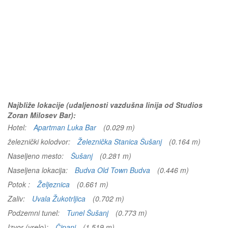
Najbliže lokacije (udaljenosti vazdušna linija od Studios
Zoran Milosev Bar):
Hotel:
Apartman Luka Bar
(0.029 m)
železnički kolodvor:
Železnička Stanica Šušanj
(0.164 m)
Naseljeno mesto:
Šušanj
(0.281 m)
Naseljena lokacija:
Budva Old Town Budva
(0.446 m)
Potok :
Željeznica
(0.661 m)
Zaliv:
Uvala Žukotrljica
(0.702 m)
Podzemni tunel:
Tunel Šušanj
(0.773 m)
Izvor (vrelo):
Čipanj
(1.519 m)