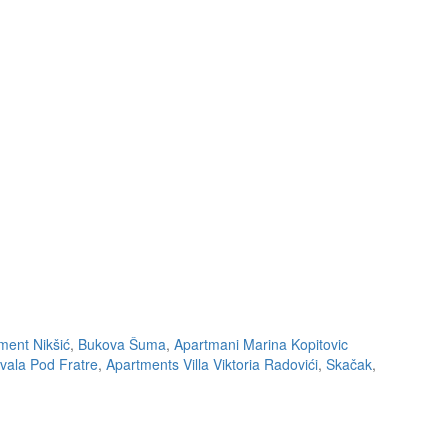
ment Nikšić
,
Bukova Šuma
,
Apartmani Marina Kopitovic
vala Pod Fratre
,
Apartments Villa Viktoria Radovići
,
Skačak
,