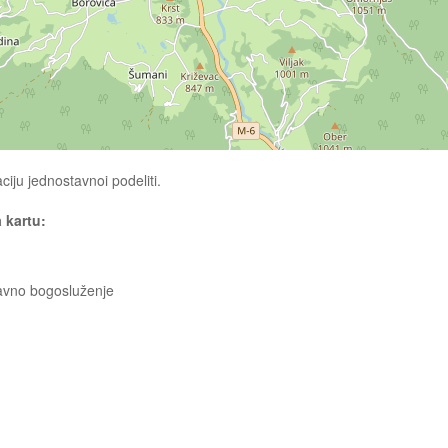
ciju jednostavnoi podeliti.
a kartu:
 javno bogosluženje