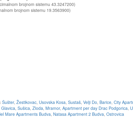
decimalnom brojnom sistemu 43.3247200)
imalnom brojnom sistemu 19.3563900)
:
Šušter
,
Žestikovac
,
Usovska Kosa
,
Sustaš
,
Velji Do
,
Barice
,
City Apart
 Glavica
,
Sušica
,
Zloda
,
Mramor
,
Apartment per day Drac Podgorica
,
U
Bel Mare Apartments Budva
,
Natasa Apartment 2 Budva
,
Ostrovica