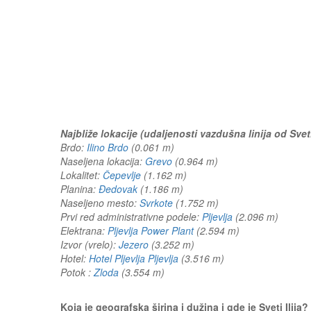
Najbliže lokacije (udaljenosti vazdušna linija od Sveti 
Brdo:
Ilino Brdo
(0.061 m)
Naseljena lokacija:
Grevo
(0.964 m)
Lokalitet:
Čepevlje
(1.162 m)
Planina:
Đedovak
(1.186 m)
Naseljeno mesto:
Svrkote
(1.752 m)
Prvi red administrativne podele:
Pljevlja
(2.096 m)
Elektrana:
Pljevlja Power Plant
(2.594 m)
Izvor (vrelo):
Jezero
(3.252 m)
Hotel:
Hotel Pljevlja Pljevlja
(3.516 m)
Potok :
Zloda
(3.554 m)
Koja je geografska širina i dužina i gde je Sveti Ilij