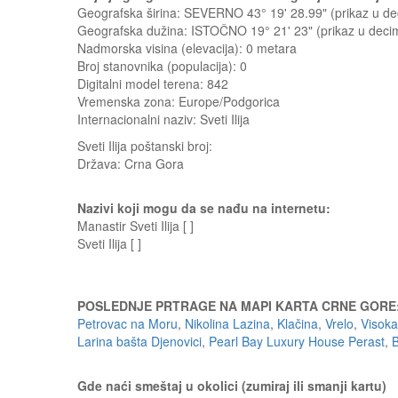
Geografska širina: SEVERNO 43° 19' 28.99" (prikaz u 
Geografska dužina: ISTOČNO 19° 21' 23" (prikaz u dec
Nadmorska visina (elevacija):
0 metara
Broj stanovnika (populacija): 0
Digitalni model terena: 842
Vremenska zona: Europe/Podgorica
Internacionalni naziv: Sveti Ilija
Sveti Ilija
poštanski broj:
Država:
Crna Gora
Nazivi koji mogu da se nađu na internetu:
Manastir Sveti Ilija [ ]
Sveti Ilija [ ]
POSLEDNJE PRTRAGE NA MAPI KARTA CRNE GORE
Petrovac na Moru
,
Nikolina Lazina
,
Klačina
,
Vrelo
,
Visoka
Larina bašta Djenovici
,
Pearl Bay Luxury House Perast
,
Gde naći smeštaj u okolici (zumiraj ili smanji kartu)