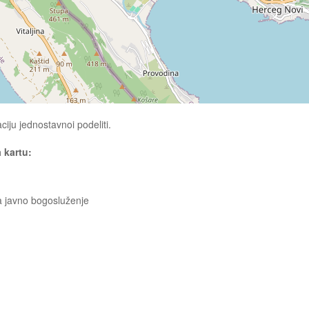
ciju jednostavnoi podeliti.
a kartu:
a javno bogosluženje