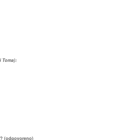
ti Toma):
ma? (odgovoreno)