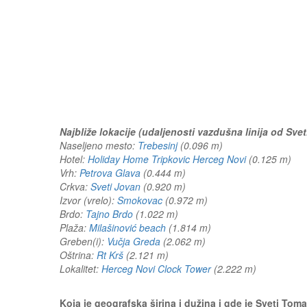
Najbliže lokacije (udaljenosti vazdušna linija od Sve
Naseljeno mesto:
Trebesinj
(0.096 m)
Hotel:
Holiday Home Tripkovic Herceg Novi
(0.125 m)
Vrh:
Petrova Glava
(0.444 m)
Crkva:
Sveti Jovan
(0.920 m)
Izvor (vrelo):
Smokovac
(0.972 m)
Brdo:
Tajno Brdo
(1.022 m)
Plaža:
Milašinović beach
(1.814 m)
Greben(i):
Vučja Greda
(2.062 m)
Oštrina:
Rt Krš
(2.121 m)
Lokalitet:
Herceg Novi Clock Tower
(2.222 m)
Koja je geografska širina i dužina i gde je Sveti To