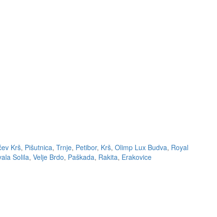
ćev Krš
,
Pišutnica
,
Trnje
,
Petibor
,
Krš
,
Olimp Lux Budva
,
Royal
ala Solila
,
Velje Brdo
,
Paškada
,
Rakita
,
Erakovice