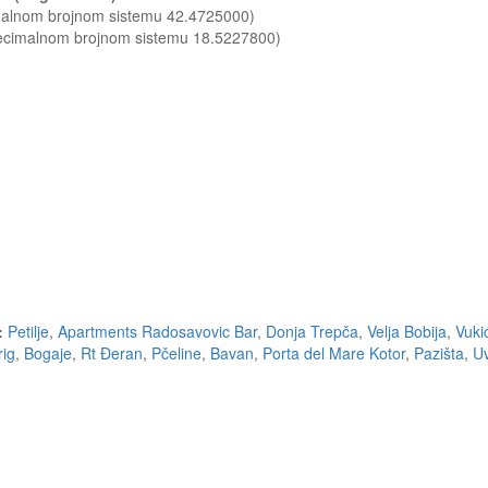
imalnom brojnom sistemu 42.4725000)
decimalnom brojnom sistemu 18.5227800)
:
Petilje
,
Apartments Radosavovic Bar
,
Donja Trepča
,
Velja Bobija
,
Vuki
rig
,
Bogaje
,
Rt Đeran
,
Pčeline
,
Bavan
,
Porta del Mare Kotor
,
Pazišta
,
Uv