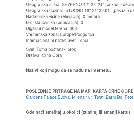
Geografska širina: SEVERNO 42° 28' 21" (prikaz u dec
Geografska dužina: ISTOČNO 18° 31' 22.01" (prikaz u 
Nadmorska visina (elevacija):
0 metara
Broj stanovnika (populacija): 0
Digitalni model terena: 306
Vremenska zona: Europe/Podgorica
Internacionalni naziv: Sveti Toma
Sveti Toma
poštanski broj:
Država:
Crna Gora
Nazivi koji mogu da se nađu na internetu:
POSLEDNJE PRTRAGE NA MAPI KARTA CRNE GORE
Gardens Palace Budva
,
Milena 104 Tivat
,
Barni Do
,
Pete
Gde naći smeštaj u okolici (zumiraj ili smanji kartu)