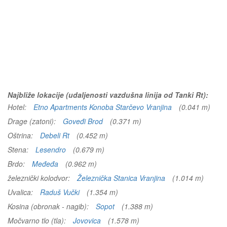
Najbliže lokacije (udaljenosti vazdušna linija od Tanki Rt):
Hotel:
Etno Apartments Konoba Starčevo Vranjina
(0.041 m)
Drage (zatoni):
Goveđi Brod
(0.371 m)
Oštrina:
Debeli Rt
(0.452 m)
Stena:
Lesendro
(0.679 m)
Brdo:
Međeđa
(0.962 m)
železnički kolodvor:
Železnička Stanica Vranjina
(1.014 m)
Uvalica:
Raduš Vučki
(1.354 m)
Kosina (obronak - nagib):
Sopot
(1.388 m)
Močvarno tlo (tla):
Jovovica
(1.578 m)