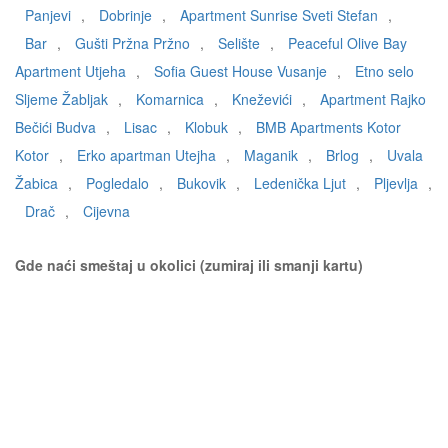
Panjevi
,
Dobrinje
,
Apartment Sunrise Sveti Stefan
,
Bar
,
Gušti Pržna Pržno
,
Selište
,
Peaceful Olive Bay
Apartment Utjeha
,
Sofia Guest House Vusanje
,
Etno selo
Sljeme Žabljak
,
Komarnica
,
Kneževići
,
Apartment Rajko
Bečići Budva
,
Lisac
,
Klobuk
,
BMB Apartments Kotor
Kotor
,
Erko apartman Utejha
,
Maganik
,
Brlog
,
Uvala
Žabica
,
Pogledalo
,
Bukovik
,
Ledenička Ljut
,
Pljevlja
,
Drač
,
Cijevna
Gde naći smeštaj u okolici (zumiraj ili smanji kartu)