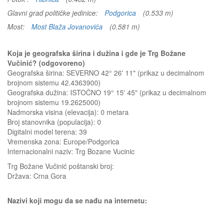
Glavni grad političke jedinice:
Podgorica
(0.533 m)
Most:
Most Blaža Jovanovića
(0.581 m)
Koja je geografska širina i dužina i gde je Trg Božane
Vučinić? (odgovoreno)
Geografska širina: SEVERNO 42° 26' 11" (prikaz u decimalnom
brojnom sistemu 42.4363900)
Geografska dužina: ISTOČNO 19° 15' 45" (prikaz u decimalnom
brojnom sistemu 19.2625000)
Nadmorska visina (elevacija):
0 metara
Broj stanovnika (populacija): 0
Digitalni model terena: 39
Vremenska zona: Europe/Podgorica
Internacionalni naziv: Trg Bozane Vucinic
Trg Božane Vučinić
poštanski broj:
Država:
Crna Gora
Nazivi koji mogu da se nađu na internetu: