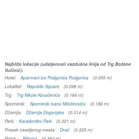
Najbliže lokacije (udaljenosti vazdušna linija od Trg Božane
Vučinić):
Hotel:
Aparmani lux Podgorica Podgorica
(0.095 m)
Lokalitet:
Republic Square
(0.098 m)
Trg:
Trg Nikole Kovačevića
(0.184 m)
Spomenik:
Spomenik Ivanu Milutinoviću
(0.186 m)
Džamija:
Džamija Doganjska
(0.314 m)
Park:
Karađorđev Park
(0.321 m)
Presek naseljenog mesta:
Drač
(0.325 m)
Potok :
Ribnica
(0.482 m)