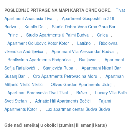
POSLEDNJE PRTRAGE NA MAPI KARTA CRNE GORE:
Tivat
Apartment Anastasia Tivat
,
Apartment Gosposhtina 219
Budva
,
Katalin Do
,
Studio Dobra Voda Crna Gora Bar
,
Prline
,
Studio Apartments 6 Palmi Budva
,
Grlica
,
Apartment Golubović Kotor Kotor
,
Latično
,
Ribolovna
vikendica Andrijevica
,
Apartmani Vila Aleksandar Budva
,
Rentissimo Apartments Podgorica
,
Runjavac
,
Apartment
Sofija Rafailovići
,
Stanjevića Rupa
,
Apartmani Nikmil Bar
Susanj Bar
,
Oro Apartments Petrovac na Moru
,
Apartman
Miljanić Nikšić Nikšić
,
Olives Garden Apartments Ulcinj
,
Apartman Bradasevic Tivat Tivat
,
Brčve
,
Luxury Villa Balic
Sveti Stefan
,
Adriatic Hill Apartments Bečići
,
Tajami
Apartments Kotor
,
Lux apartman centar Budva Budva
Gde naći smeštaj u okolici (zumiraj ili smanji kartu)