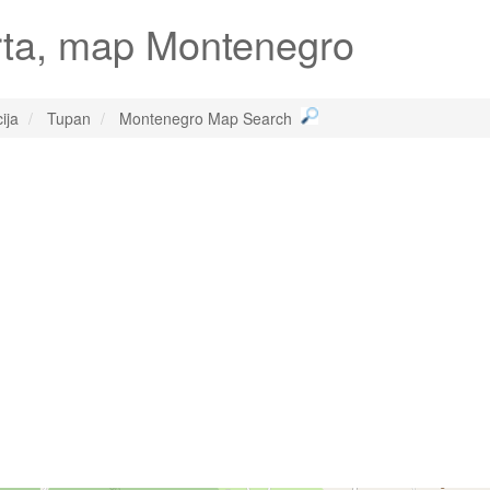
rta, map Montenegro
ija
Tupan
Montenegro Map Search