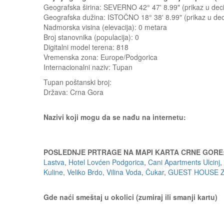
Geografska širina: SEVERNO 42° 47' 8.99" (prikaz u d
Geografska dužina: ISTOČNO 18° 38' 8.99" (prikaz u d
Nadmorska visina (elevacija):
0 metara
Broj stanovnika (populacija): 0
Digitalni model terena: 818
Vremenska zona: Europe/Podgorica
Internacionalni naziv: Tupan
Tupan
poštanski broj:
Država:
Crna Gora
Nazivi koji mogu da se nađu na internetu:
POSLEDNJE PRTRAGE NA MAPI KARTA CRNE GORE
Lastva
,
Hotel Lovćen Podgorica
,
Cani Apartments Ulcinj
,
Kuline
,
Veliko Brdo
,
Vilina Voda
,
Čukar
,
GUEST HOUSE Z
Gde naći smeštaj u okolici (zumiraj ili smanji kartu)