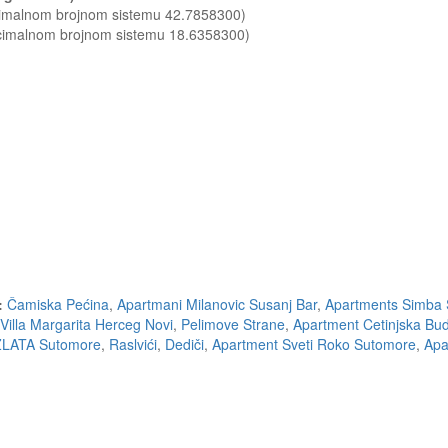
ecimalnom brojnom sistemu 42.7858300)
ecimalnom brojnom sistemu 18.6358300)
:
Čamiska Pećina
,
Apartmani Milanovic Susanj Bar
,
Apartments Simba
Villa Margarita Herceg Novi
,
Pelimove Strane
,
Apartment Cetinjska Bu
LATA Sutomore
,
Raslvići
,
Dediči
,
Apartment Sveti Roko Sutomore
,
Apa