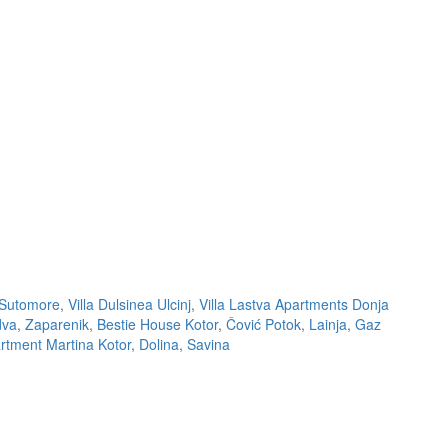
 Sutomore
,
Villa Dulsinea Ulcinj
,
Villa Lastva Apartments Donja
dva
,
Zaparenik
,
Bestie House Kotor
,
Čović Potok
,
Lainja
,
Gaz
rtment Martina Kotor
,
Dolina
,
Savina