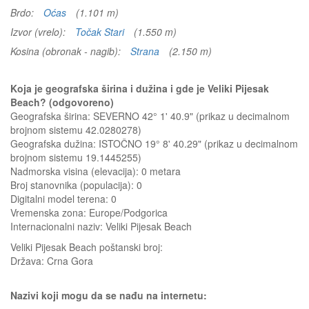
Brdo:
Oćas
(1.101 m)
Izvor (vrelo):
Točak Stari
(1.550 m)
Kosina (obronak - nagib):
Strana
(2.150 m)
Koja je geografska širina i dužina i gde je Veliki Pijesak
Beach? (odgovoreno)
Geografska širina: SEVERNO 42° 1' 40.9" (prikaz u decimalnom
brojnom sistemu 42.0280278)
Geografska dužina: ISTOČNO 19° 8' 40.29" (prikaz u decimalnom
brojnom sistemu 19.1445255)
Nadmorska visina (elevacija):
0 metara
Broj stanovnika (populacija): 0
Digitalni model terena: 0
Vremenska zona: Europe/Podgorica
Internacionalni naziv: Veliki Pijesak Beach
Veliki Pijesak Beach
poštanski broj:
Država:
Crna Gora
Nazivi koji mogu da se nađu na internetu: