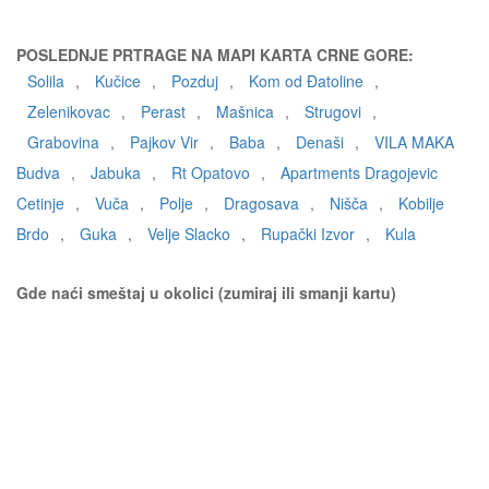
POSLEDNJE PRTRAGE NA MAPI KARTA CRNE GORE:
Solila
,
Kučice
,
Pozduj
,
Kom od Đatoline
,
Zelenikovac
,
Perast
,
Mašnica
,
Strugovi
,
Grabovina
,
Pajkov Vir
,
Baba
,
Denaši
,
VILA MAKA
Budva
,
Jabuka
,
Rt Opatovo
,
Apartments Dragojevic
Cetinje
,
Vuča
,
Polje
,
Dragosava
,
Nišča
,
Kobilje
Brdo
,
Guka
,
Velje Slacko
,
Rupački Izvor
,
Kula
Gde naći smeštaj u okolici (zumiraj ili smanji kartu)