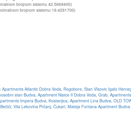
ecimalnom brojnom sistemu 42.5669400)
decimalnom brojnom sistemu 19.4291700)
:
Apartments Atlantic Dobra Voda
,
Rogobore
,
Stan Vlaovic Igalo Herce
vosobni stan Budva
,
Apartment Nisice II Dobra Voda
,
Grab
,
Apartments
apartments Impera Budva
,
Kostanjica
,
Apartment Lina Budva
,
OLD TOW
Bečići
,
Vila Lekovina Prčanj
,
Čukari
,
Mateja Fontana Apartment Budva