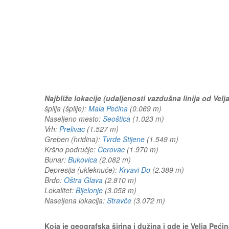
Najbliže lokacije (udaljenosti vazdušna linija od Velj
špilja (špilje):
Mala Pećina
(0.069 m)
Naseljeno mesto:
Seoštica
(1.023 m)
Vrh:
Prelivac
(1.527 m)
Greben (hridina):
Tvrde Stijene
(1.549 m)
Kršno područje:
Cerovac
(1.970 m)
Bunar:
Bukovica
(2.082 m)
Depresija (ukleknuće):
Krvavi Do
(2.389 m)
Brdo:
Oštra Glava
(2.810 m)
Lokalitet:
Bijelonje
(3.058 m)
Naseljena lokacija:
Stravče
(3.072 m)
Koja je geografska širina i dužina i gde je Velja Peć