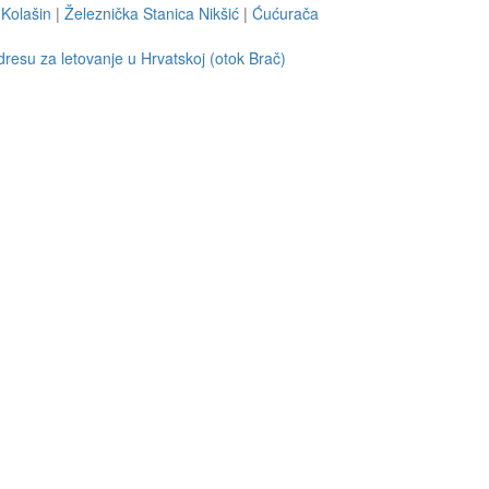
Kolašin
|
Železnička Stanica Nikšić
|
Ćućurača
resu za letovanje u Hrvatskoj (otok Brač)