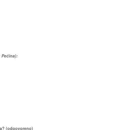
a Pećina):
ina? (odgovoreno)