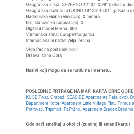
Geografska širina: SEVERNO 42° 34' 0.98" (prikaz u d
Geografska dužina: ISTOČNO 19° 25' 45.01" (prikaz u 
Nadmorska visina (elevacija):
0 metara
Broj stanovnika (populacija): 0
Digitalni model terena: 686
Vremenska zona: Europe/Podgorica
Internacionalni naziv: Velja Pecina
Velja Pećina
poštanski broj:
Država:
Crna Gora
Nazivi koji mogu da se nađu na internetu:
POSLEDNJE PRTRAGE NA MAPI KARTA CRNE GORE
KUCE Tivat
,
Grabež
,
SEASIDE Apartments Rafailovići
,
D
Bapartment Kotor
,
Apartment Little Vlillage Plav
,
Primus 
Petrovac
,
Trijemoš
,
Rt Pržno
,
Apartment Bradex Dreams 
Gde naći smeštaj u okolici (zumiraj ili smanji kartu)