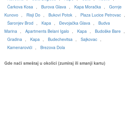
Čarkova Kosa
,
Burova Glava
,
Kapa Moračka
,
Gornje
Kunovo
,
Risji Do
,
Bukovi Potok
,
Plaza Lucice Petrovac
,
Šaronjev Brod
,
Kapa
,
Đevojačka Glava
,
Budva
Marina
,
Apartments Belani Igalo
,
Kapa
,
Budoške Bare
,
Gradina
,
Kapa
,
Budechevitsa
,
Sajkovac
,
Kamenarovići
,
Brezova Dola
Gde naći smeštaj u okolici (zumiraj ili smanji kartu)