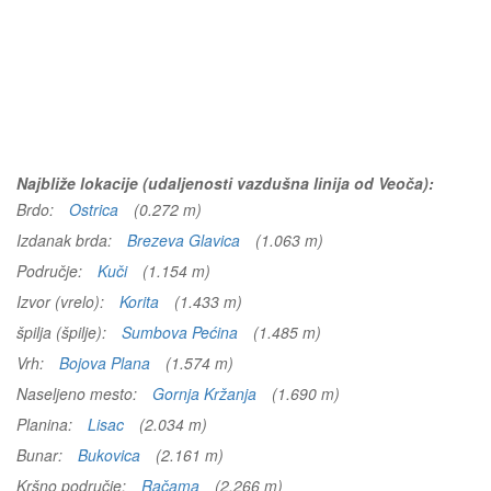
Najbliže lokacije (udaljenosti vazdušna linija od Veoča):
Brdo:
Ostrica
(0.272 m)
Izdanak brda:
Brezeva Glavica
(1.063 m)
Područje:
Kuči
(1.154 m)
Izvor (vrelo):
Korita
(1.433 m)
špilja (špilje):
Sumbova Pećina
(1.485 m)
Vrh:
Bojova Plana
(1.574 m)
Naseljeno mesto:
Gornja Kržanja
(1.690 m)
Planina:
Lisac
(2.034 m)
Bunar:
Bukovica
(2.161 m)
Kršno područje:
Račama
(2.266 m)