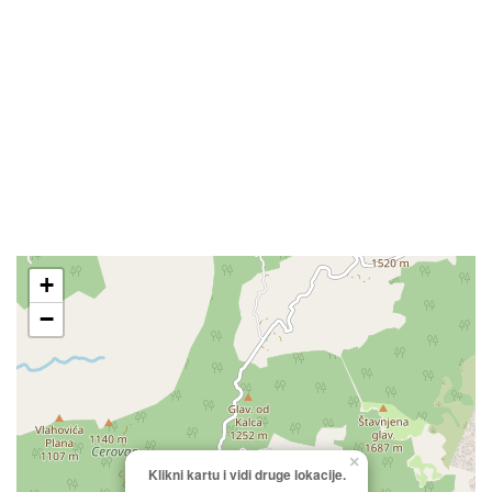
+
−
×
Klikni kartu i vidi druge lokacije.