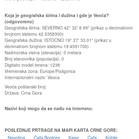
Koja je geografska širina i dužina i gde je Veoča?
(odgovoreno)
Geografska širina: SEVERNO 42° 32' 8.99" (prikaz u decimalnom
brojnom sistemu 42.5358300)
Geografska dužina: ISTOČNO 19° 27' 33.01" (prikaz u
decimalnom brojnom sistemu 19.4591700)
Nadmorska visina (elevacija):
0 metara
Broj stanovnika (populacija): 0
Digitalni model terena: 1238
Vremenska zona: Europe/Podgorica
Internacionalni naziv: Veoca
Veoča
poštanski broj:
Država:
Crna Gora
Nazivi koji mogu da se nađu na internetu:
POSLEDNJE PRTRAGE NA MAPI KARTA CRNE GORE:
Navotina
,
Ćafa Bogićes
,
Kape
,
Ćafa
,
Kobile
,