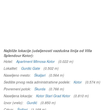
Najbliže lokacije (udaljenosti vazdušna linija od Villa
Splendour Kotor):
Hotel:
Apartment Mimosa Kotor
(0.022 m)
Lokalitet:
Gurdic Gate
(0.502 m)
Naseljeno mesto:
Škaljari
(0.564 m)
Sedište prvog reda administrativne podele:
Kotor
(0.574 m)
Povremeni potok:
Škurda
(0.766 m)
Naseljena lokacija:
Kotor Stari Grad Kotor
(0.810 m)
Izvor (vrelo):
Gurdić
(0.850 m)
Crkva:
Špiljari
(1.168 m)