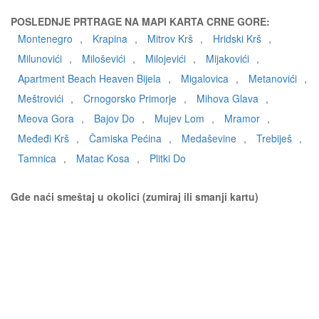
POSLEDNJE PRTRAGE NA MAPI KARTA CRNE GORE:
Montenegro
,
Krapina
,
Mitrov Krš
,
Hridski Krš
,
Milunovići
,
Miloševići
,
Milojevići
,
Mijakovići
,
Apartment Beach Heaven Bijela
,
Migalovica
,
Metanovići
,
Meštrovići
,
Crnogorsko Primorje
,
Mihova Glava
,
Meova Gora
,
Bajov Do
,
Mujev Lom
,
Mramor
,
Međeđi Krš
,
Čamiska Pećina
,
Medaševine
,
Trebiješ
,
Tamnica
,
Matac Kosa
,
Plitki Do
Gde naći smeštaj u okolici (zumiraj ili smanji kartu)