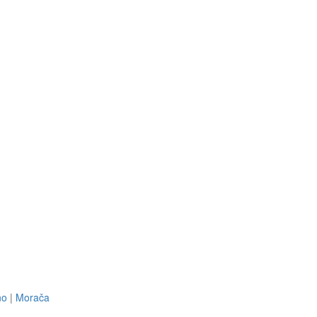
no
|
Morača