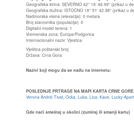
Geografska širina: SEVERNO 42° 16' 46.99" (prikaz u 
Geografska dužina: ISTOČNO 18° 51' 42.98" (prikaz u 
Nadmorska visina (elevacija):
0 metara
Broj stanovnika (populacija): 0
Digitalni model terena: 1
Vremenska zona: Europe/Podgorica
Internacionalni naziv: Vjestica
Vještica
poštanski broj:
Država:
Crna Gora
Nazivi koji mogu da se nađu na internetu:
POSLEDNJE PRTRAGE NA MAPI KARTA CRNE GORE
Verona Andrić Tivat
,
Ocka
,
Luka
,
Lica
,
Kave
,
Lucky Apar
Gde naći smeštaj u okolici (zumiraj ili smanji kartu)