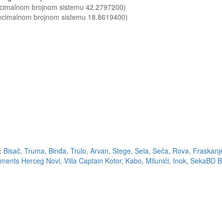
decimalnom brojnom sistemu 42.2797200)
decimalnom brojnom sistemu 18.8619400)
:
Bisač
,
Truma
,
Binđa
,
Trulo
,
Arvan
,
Stege
,
Sela
,
Seča
,
Rova
,
Fraskanj
tments Herceg Novi
,
Villa Captain Kotor
,
Kabo
,
Milunići
,
Inok
,
SekaBD B