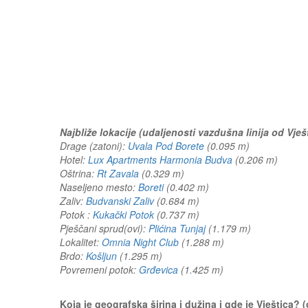
Najbliže lokacije (udaljenosti vazdušna linija od Vješ
Drage (zatoni):
Uvala Pod Borete
(0.095 m)
Hotel:
Lux Apartments Harmonia Budva
(0.206 m)
Oštrina:
Rt Zavala
(0.329 m)
Naseljeno mesto:
Boreti
(0.402 m)
Zaliv:
Budvanski Zaliv
(0.684 m)
Potok :
Kukački Potok
(0.737 m)
Pješčani sprud(ovi):
Plićina Tunjaj
(1.179 m)
Lokalitet:
Omnia Night Club
(1.288 m)
Brdo:
Košljun
(1.295 m)
Povremeni potok:
Grđevica
(1.425 m)
Koja je geografska širina i dužina i gde je Vještica?