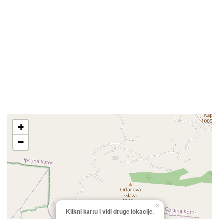
+
−
×
Klikni kartu i vidi druge lokacije.