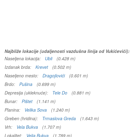
Najbliže lokacije (udaljenosti vazdušna linija od Vukićevići):
Naseljena lokacija:
Ubli
(0.428 m)
Izdanak brda:
Krevet
(0.502 m)
Naseljeno mesto:
Dragojlovići
(0.601 m)
Brdo:
Pušina
(0.699 m)
Depresija (ukleknuće):
Tele Do
(0.881 m)
Bunar:
Pištet
(1.141 m)
Planina:
Velika Sova
(1.240 m)
Greben (hridina):
Trmaslova Greda
(1.643 m)
Vrh:
Vela Bukva
(1.707 m)
Lokalitet:
Velja Bukva
(1.789 m)