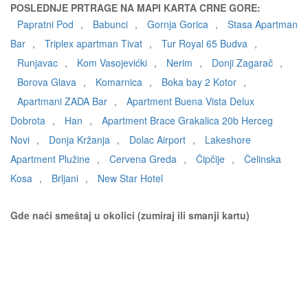
POSLEDNJE PRTRAGE NA MAPI KARTA CRNE GORE:
Papratni Pod
,
Babunci
,
Gornja Gorica
,
Stasa Apartman
Bar
,
Triplex apartman Tivat
,
Tur Royal 65 Budva
,
Runjavac
,
Kom Vasojevićki
,
Nerim
,
Donji Zagarač
,
Borova Glava
,
Komarnica
,
Boka bay 2 Kotor
,
Apartmani ZADA Bar
,
Apartment Buena Vista Delux
Dobrota
,
Han
,
Apartment Brace Grakalica 20b Herceg
Novi
,
Donja Kržanja
,
Dolac Airport
,
Lakeshore
Apartment Plužine
,
Cervena Greda
,
Čipčije
,
Čelinska
Kosa
,
Brljani
,
New Star Hotel
Gde naći smeštaj u okolici (zumiraj ili smanji kartu)