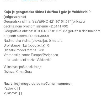
Koja je geografska širina i dužina i gde je Vukićevići?
(odgovoreno)
Geografska širina: SEVERNO 42° 30' 51.01" (prikaz u
decimalnom brojnom sistemu 42.5141700)
Geografska dužina: ISTOČNO 18° 37' 35" (prikaz u decimalnom
brojnom sistemu 18.6263900)
Nadmorska visina (elevacija):
0 metara
Broj stanovnika (populacija): 0
Digitalni model terena: 780
Vremenska zona: Europe/Podgorica
Internacionalni naziv: Vukicevici
Vukićevići
poštanski broj:
Država:
Crna Gora
Nazivi koji mogu da se nađu na internetu:
Pavlović [ ]
Vukićevići [ ]