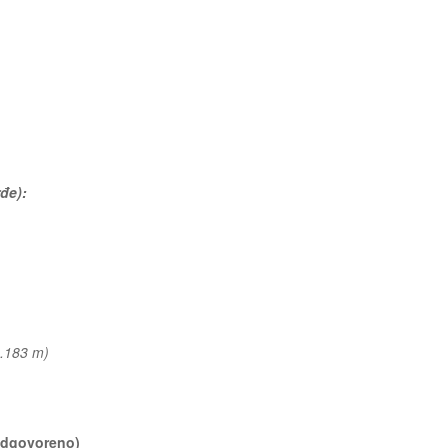
rđe):
3.183 m)
(odgovoreno)