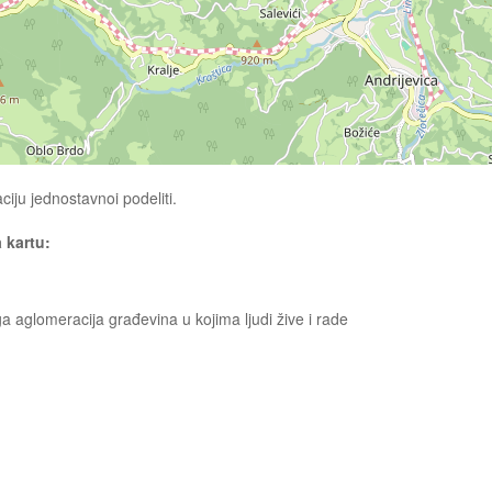
ciju jednostavnoi podeliti.
a kartu:
ga aglomeracija građevina u kojima ljudi žive i rade