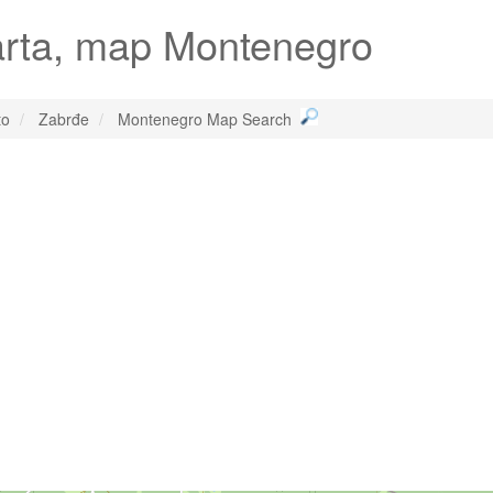
arta, map Montenegro
to
Zabrđe
Montenegro Map Search