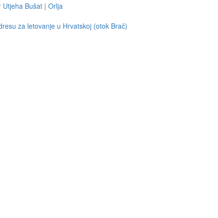
 Utjeha Bušat
|
Orlja
resu za letovanje u Hrvatskoj (otok Brač)