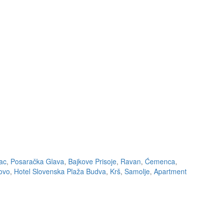
ac
,
Posaračka Glava
,
Bajkove Prisoje
,
Ravan
,
Ćemenca
,
ovo
,
Hotel Slovenska Plaža Budva
,
Krš
,
Samolje
,
Apartment