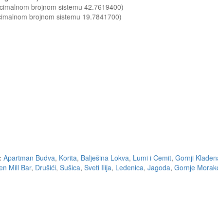
decimalnom brojnom sistemu 42.7619400)
ecimalnom brojnom sistemu 19.7841700)
:
Apartman Budva
,
Korita
,
Balješina Lokva
,
Lumi i Cemit
,
Gornji Kladen
n Mill Bar
,
Drušići
,
Sušica
,
Sveti Ilija
,
Ledenica
,
Jagoda
,
Gornje Morak