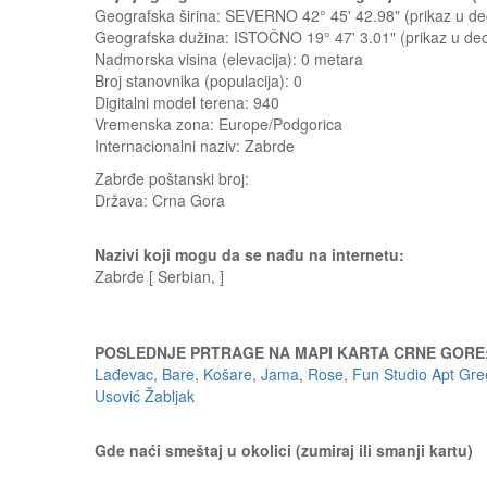
Geografska širina: SEVERNO 42° 45' 42.98" (prikaz u 
Geografska dužina: ISTOČNO 19° 47' 3.01" (prikaz u d
Nadmorska visina (elevacija):
0 metara
Broj stanovnika (populacija): 0
Digitalni model terena: 940
Vremenska zona: Europe/Podgorica
Internacionalni naziv: Zabrde
Zabrđe
poštanski broj:
Država:
Crna Gora
Nazivi koji mogu da se nađu na internetu:
Zabrđe [ Serbian, ]
POSLEDNJE PRTRAGE NA MAPI KARTA CRNE GORE
Lađevac
,
Bare
,
Košare
,
Jama
,
Rose
,
Fun Studio Apt Gree
Usović Žabljak
Gde naći smeštaj u okolici (zumiraj ili smanji kartu)