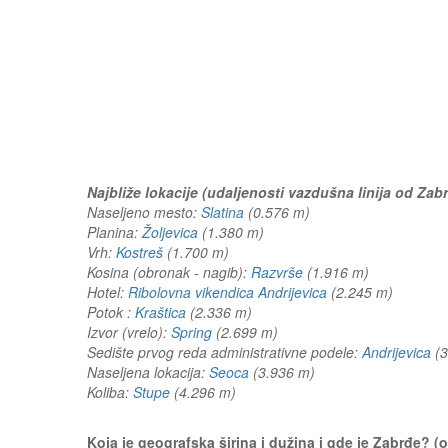
Najbliže lokacije (udaljenosti vazdušna linija od Zab
Naseljeno mesto:
Slatina
(0.576 m)
Planina:
Žoljevica
(1.380 m)
Vrh:
Kostreš
(1.700 m)
Kosina (obronak - nagib):
Razvrše
(1.916 m)
Hotel:
Ribolovna vikendica Andrijevica
(2.245 m)
Potok :
Kraštica
(2.336 m)
Izvor (vrelo):
Spring
(2.699 m)
Sedište prvog reda administrativne podele:
Andrijevica
(
Naseljena lokacija:
Seoca
(3.936 m)
Koliba:
Stupe
(4.296 m)
Koja je geografska širina i dužina i gde je Zabrđe? 