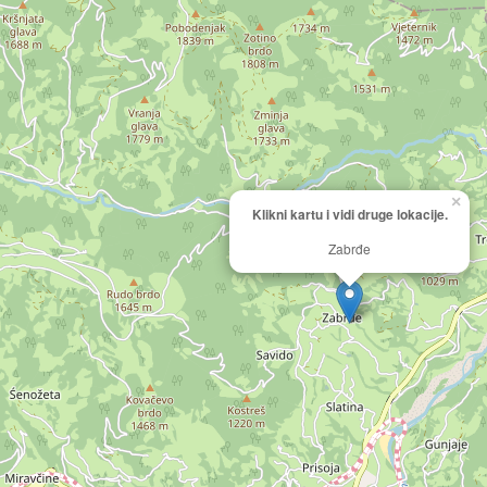
×
Klikni kartu i vidi druge lokacije.
Zabrđe