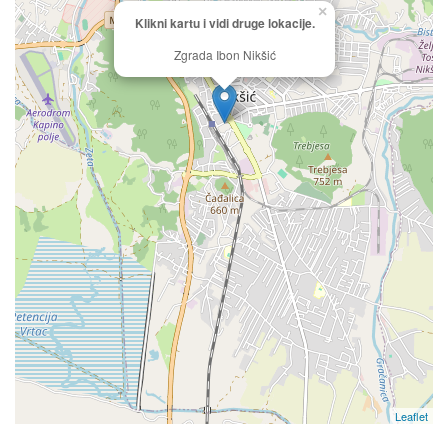
×
Klikni kartu i vidi druge lokacije.
Zgrada Ibon Nikšić
Leaflet