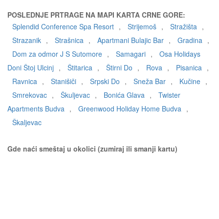
POSLEDNJE PRTRAGE NA MAPI KARTA CRNE GORE:
Splendid Conference Spa Resort
,
Strijemoš
,
Stražišta
,
Strazanik
,
Strašnica
,
Apartmani Bulajic Bar
,
Gradina
,
Dom za odmor J S Sutomore
,
Samagari
,
Osa Holidays
Doni Štoj Ulcinj
,
Štitarica
,
Štirni Do
,
Rova
,
Pisanica
,
Ravnica
,
Stanišiči
,
Srpski Do
,
Sneža Bar
,
Kučine
,
Smrekovac
,
Škuljevac
,
Bonića Glava
,
Twister
Apartments Budva
,
Greenwood Holiday Home Budva
,
Škaljevac
Gde naći smeštaj u okolici (zumiraj ili smanji kartu)