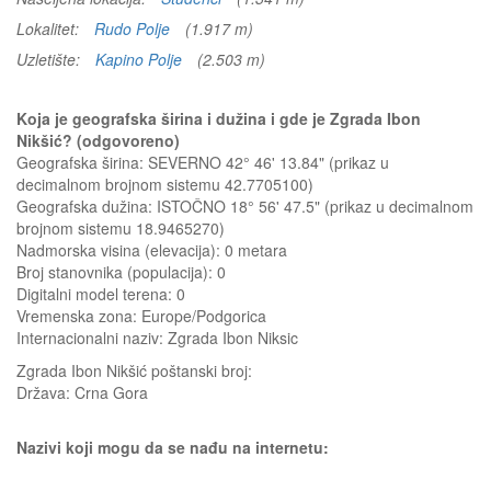
Lokalitet:
Rudo Polje
(1.917 m)
Uzletište:
Kapino Polje
(2.503 m)
Koja je geografska širina i dužina i gde je Zgrada Ibon
Nikšić? (odgovoreno)
Geografska širina: SEVERNO 42° 46' 13.84" (prikaz u
decimalnom brojnom sistemu 42.7705100)
Geografska dužina: ISTOČNO 18° 56' 47.5" (prikaz u decimalnom
brojnom sistemu 18.9465270)
Nadmorska visina (elevacija):
0 metara
Broj stanovnika (populacija): 0
Digitalni model terena: 0
Vremenska zona: Europe/Podgorica
Internacionalni naziv: Zgrada Ibon Niksic
Zgrada Ibon Nikšić
poštanski broj:
Država:
Crna Gora
Nazivi koji mogu da se nađu na internetu: