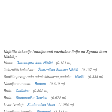
Najbliže lokacije (udaljenosti vazdušna linija od Zgrada Ibon
Nikšić):
Hotel:
Garsonjera Ibon Nikšić
(0.121 m)
železnički kolodvor:
Železnička Stanica Nikšić
(0.137 m)
Sedište prvog reda administrativne podele:
Nikšić
(0.334 m)
Naseljeno mesto:
Bedem
(0.619 m)
Brdo:
Čađalica
(0.892 m)
Brda:
Studenačke Glavice
(0.972 m)
Izvor (vrelo):
Studenačka Vrela
(1.254 m)
Naseljena lokacija:
Studenci
(1.341 m)