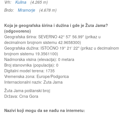
Vrh:
Kulina
(4.265 m)
Brdo:
Mramorje
(4.678 m)
Koja je geografska širina i dužina i gde je Žuta Jama?
(odgovoreno)
Geografska širina: SEVERNO 42° 57' 56.99" (prikaz u
decimalnom brojnom sistemu 42.9658300)
Geografska dužina: ISTOČNO 19° 21' 22" (prikaz u decimalnom
brojnom sistemu 19.3561100)
Nadmorska visina (elevacija):
0 metara
Broj stanovnika (populacija): 0
Digitalni model terena: 1735
Vremenska zona: Europe/Podgorica
Internacionalni naziv: Zuta Jama
Žuta Jama
poštanski broj:
Država:
Crna Gora
Nazivi koji mogu da se nađu na internetu: