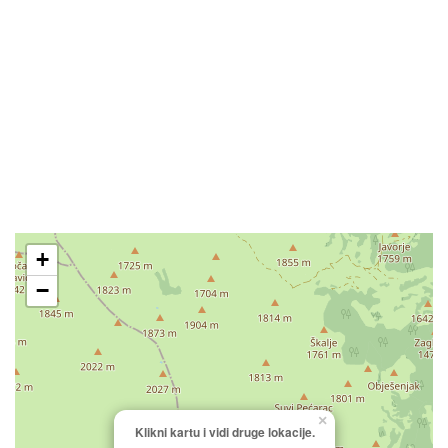
+
−
×
Klikni kartu i vidi druge lokacije.