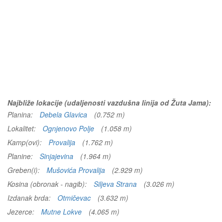
Najbliže lokacije (udaljenosti vazdušna linija od Žuta Jama):
Planina:
Debela Glavica
(0.752 m)
Lokalitet:
Ognjenovo Polje
(1.058 m)
Kamp(ovi):
Provalija
(1.762 m)
Planine:
Sinjajevina
(1.964 m)
Greben(i):
Mušovića Provalija
(2.929 m)
Kosina (obronak - nagib):
Siljeva Strana
(3.026 m)
Izdanak brda:
Otmičevac
(3.632 m)
Jezerce:
Mutne Lokve
(4.065 m)