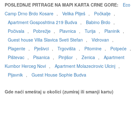
POSLEDNJE PRTRAGE NA MAPI KARTA CRNE GORE:
Eco
Camp Drno Brdo Kosare
,
Velika Pliješ
,
Počkalje
,
Apartment Gosposhtina 219 Budva
,
Babino Brdo
,
Počivala
,
Pobrežje
,
Plavnica
,
Turija
,
Planinik
,
Guest house Villa Slavica Sveti Stefan
,
Vidrovan
,
Plagente
,
Pješivci
,
Trgovišta
,
Pitomine
,
Potpeće
,
Pištevac
,
Pisanica
,
Pinjišor
,
Zenica
,
Apartment
Kumbor Herceg Novi
,
Apartment Molazecirovic Ulcinj
,
Pijavnik
,
Guest House Sophie Budva
Gde naći smeštaj u okolici (zumiraj ili smanji kartu)