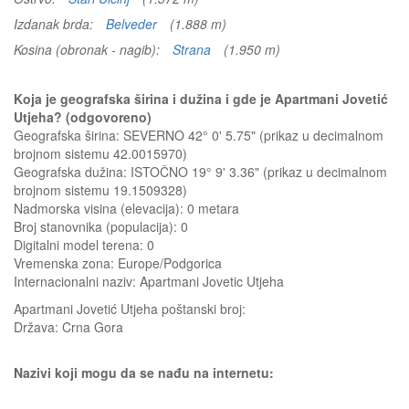
Izdanak brda:
Belveder
(1.888 m)
Kosina (obronak - nagib):
Strana
(1.950 m)
Koja je geografska širina i dužina i gde je Apartmani Jovetić
Utjeha? (odgovoreno)
Geografska širina: SEVERNO 42° 0' 5.75" (prikaz u decimalnom
brojnom sistemu 42.0015970)
Geografska dužina: ISTOČNO 19° 9' 3.36" (prikaz u decimalnom
brojnom sistemu 19.1509328)
Nadmorska visina (elevacija):
0 metara
Broj stanovnika (populacija): 0
Digitalni model terena: 0
Vremenska zona: Europe/Podgorica
Internacionalni naziv: Apartmani Jovetic Utjeha
Apartmani Jovetić Utjeha
poštanski broj:
Država:
Crna Gora
Nazivi koji mogu da se nađu na internetu: