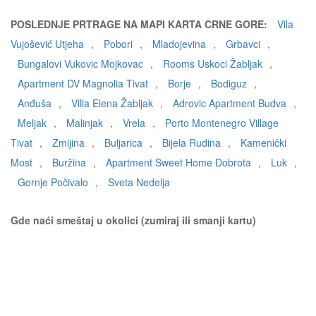
POSLEDNJE PRTRAGE NA MAPI KARTA CRNE GORE:
Vila
Vujošević Utjeha
,
Pobori
,
Mladojevina
,
Grbavci
,
Bungalovi Vukovic Mojkovac
,
Rooms Uskoci Žabljak
,
Apartment DV Magnolia Tivat
,
Borje
,
Bodiguz
,
Anđuša
,
Villa Elena Žabljak
,
Adrovic Apartment Budva
,
Meljak
,
Malinjak
,
Vrela
,
Porto Montenegro Village
Tivat
,
Zmijina
,
Buljarica
,
Bijela Rudina
,
Kamenički
Most
,
Buržina
,
Apartment Sweet Home Dobrota
,
Luk
,
Gornje Počivalo
,
Sveta Nedelja
Gde naći smeštaj u okolici (zumiraj ili smanji kartu)