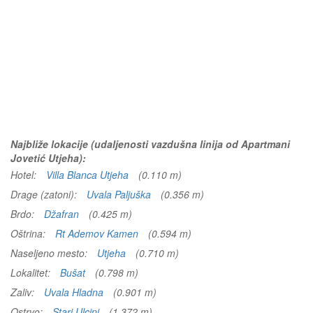
Najbliže lokacije (udaljenosti vazdušna linija od Apartmani
Jovetić Utjeha):
Hotel:
Villa Blanca Utjeha
(0.110 m)
Drage (zatoni):
Uvala Paljuška
(0.356 m)
Brdo:
Džafran
(0.425 m)
Oštrina:
Rt Ademov Kamen
(0.594 m)
Naseljeno mesto:
Utjeha
(0.710 m)
Lokalitet:
Bušat
(0.798 m)
Zaliv:
Uvala Hladna
(0.901 m)
Ostrvo:
Stari Ulcinj
(1.372 m)