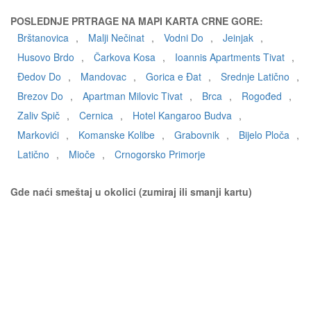
POSLEDNJE PRTRAGE NA MAPI KARTA CRNE GORE:
Brštanovica
,
Malji Nečinat
,
Vodni Do
,
Jeinjak
,
Husovo Brdo
,
Čarkova Kosa
,
Ioannis Apartments Tivat
,
Đedov Do
,
Mandovac
,
Gorica e Đat
,
Srednje Latično
,
Brezov Do
,
Apartman Milovic Tivat
,
Brca
,
Rogođed
,
Zaliv Spič
,
Cernica
,
Hotel Kangaroo Budva
,
Markovići
,
Komanske Kolibe
,
Grabovnik
,
Bijelo Ploča
,
Latično
,
Mioče
,
Crnogorsko Primorje
Gde naći smeštaj u okolici (zumiraj ili smanji kartu)