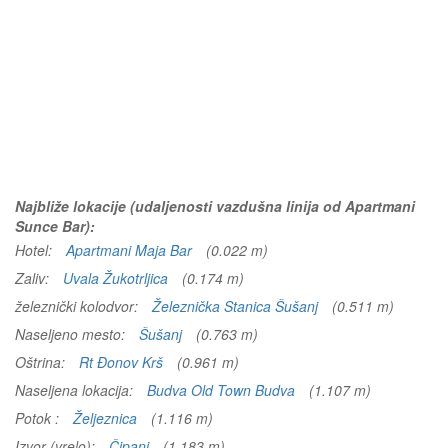
Najbliže lokacije (udaljenosti vazdušna linija od Apartmani
Sunce Bar):
Hotel:
Apartmani Maja Bar
(0.022 m)
Zaliv:
Uvala Žukotrljica
(0.174 m)
železnički kolodvor:
Železnička Stanica Šušanj
(0.511 m)
Naseljeno mesto:
Šušanj
(0.763 m)
Oštrina:
Rt Đonov Krš
(0.961 m)
Naseljena lokacija:
Budva Old Town Budva
(1.107 m)
Potok :
Željeznica
(1.116 m)
Izvor (vrelo):
Čipanj
(1.183 m)