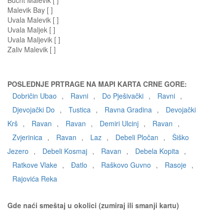
Bucht Malevik [ ]
Malevik Bay [ ]
Uvala Malevik [ ]
Uvala Maljek [ ]
Uvala Maljevik [ ]
Zaliv Malevik [ ]
POSLEDNJE PRTRAGE NA MAPI KARTA CRNE GORE:
Dobričin Ubao
,
Ravni
,
Do Pješivački
,
Ravni
,
Djevojački Do
,
Tustica
,
Ravna Gradina
,
Devojački
Krš
,
Ravan
,
Ravan
,
Demiri Ulcinj
,
Ravan
,
Zvjerinica
,
Ravan
,
Laz
,
Debeli Pločan
,
Šiško
Jezero
,
Debeli Kosmaj
,
Ravan
,
Debela Kopita
,
Ratkove Vlake
,
Đatlo
,
Raškovo Guvno
,
Rasoje
,
Rajovića Reka
Gde naći smeštaj u okolici (zumiraj ili smanji kartu)