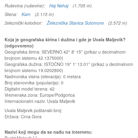
Ruševina (ruševine):
Haj Nehaj
(1.705 m)
Stena:
Kam
(2.115 m)
železnički kolodvor:
Železnička Stanica Sutomore
(2.572 m)
Koja je geografska širina i dužina i gde je Uvala Maljevik?
(odgovoreno)
Geografska širina: SEVERNO 42° 8' 15" (prikaz u decimalnom
brojnom sistemu 42.1375000)
Geografska dužina: ISTOČNO 19° 1' 13.01" (prikaz u decimalnom
brojnom sistemu 19.0202800)
Nadmorska visina (elevacija):
0 metara
Broj stanovnika (populacija): 0
Digitalni model terena: 42
Vremenska zona: Europe/Podgorica
Internacionalni naziv: Uvala Maljevik
Uvala Maljevik
poštanski broj:
Država:
Crna Gora
Nazivi koji mogu da se nađu na internetu: