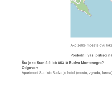
Ako želite možete ovu loka
Poslednji vaši pritisci n
Šta je to Stanišići bb 85310 Budva Montenegro?
Odgovor:
Apartment Stanisic Budva je hotel (mesto, zgrada, farma)