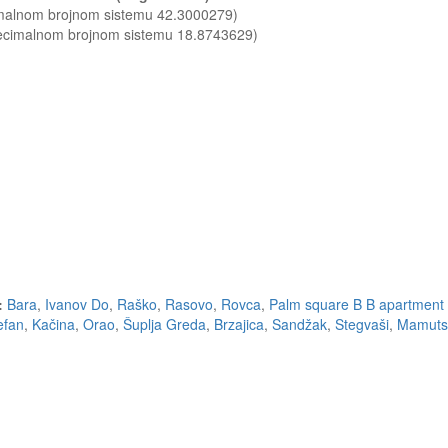
imalnom brojnom sistemu 42.3000279)
decimalnom brojnom sistemu 18.8743629)
:
Bara
,
Ivanov Do
,
Raško
,
Rasovo
,
Rovca
,
Palm square B B apartment 
efan
,
Kačina
,
Orao
,
Šuplja Greda
,
Brzajica
,
Sandžak
,
Stegvaši
,
Mamuts