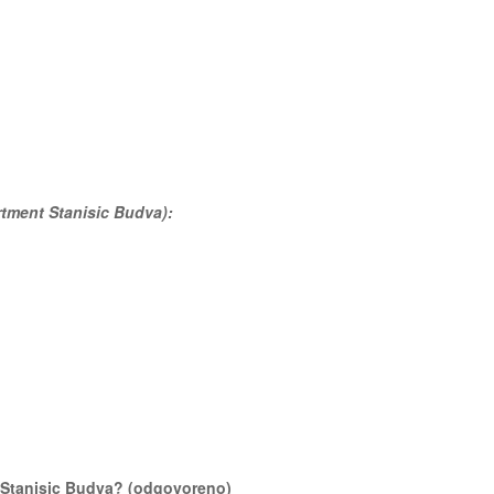
artment Stanisic Budva):
nt Stanisic Budva? (odgovoreno)