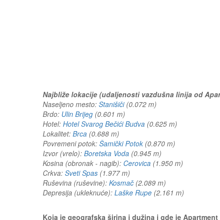
Najbliže lokacije (udaljenosti vazdušna linija od Ap
Naseljeno mesto:
Stanišiči
(0.072 m)
Brdo:
Ulin Brijeg
(0.601 m)
Hotel:
Hotel Svarog Bečići Budva
(0.625 m)
Lokalitet:
Brca
(0.688 m)
Povremeni potok:
Šamički Potok
(0.870 m)
Izvor (vrelo):
Boretska Voda
(0.945 m)
Kosina (obronak - nagib):
Cerovica
(1.950 m)
Crkva:
Sveti Spas
(1.977 m)
Ruševina (ruševine):
Kosmač
(2.089 m)
Depresija (ukleknuće):
Laške Rupe
(2.161 m)
Koja je geografska širina i dužina i gde je Apartme