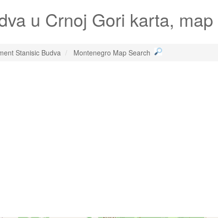
udva
u Crnoj Gori karta, ma
ment Stanisic Budva
Montenegro Map Search