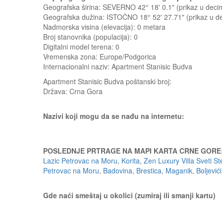
Geografska širina: SEVERNO 42° 18' 0.1" (prikaz u dec
Geografska dužina: ISTOČNO 18° 52' 27.71" (prikaz u 
Nadmorska visina (elevacija):
0 metara
Broj stanovnika (populacija): 0
Digitalni model terena: 0
Vremenska zona: Europe/Podgorica
Internacionalni naziv: Apartment Stanisic Budva
Apartment Stanisic Budva
poštanski broj:
Država:
Crna Gora
Nazivi koji mogu da se nađu na internetu:
POSLEDNJE PRTRAGE NA MAPI KARTA CRNE GORE
Lazic Petrovac na Moru
,
Korita
,
Zen Luxury Villa Sveti St
Petrovac na Moru
,
Badovina
,
Brestica
,
Maganik
,
Boljevići
Gde naći smeštaj u okolici (zumiraj ili smanji kartu)