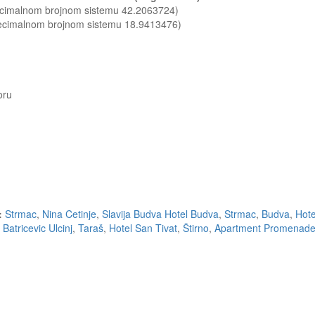
decimalnom brojnom sistemu 42.2063724)
decimalnom brojnom sistemu 18.9413476)
oru
:
Strmac
,
Nina Cetinje
,
Slavija Budva Hotel Budva
,
Strmac
,
Budva
,
Hote
Batricevic Ulcinj
,
Taraš
,
Hotel San Tivat
,
Štirno
,
Apartment Promenade