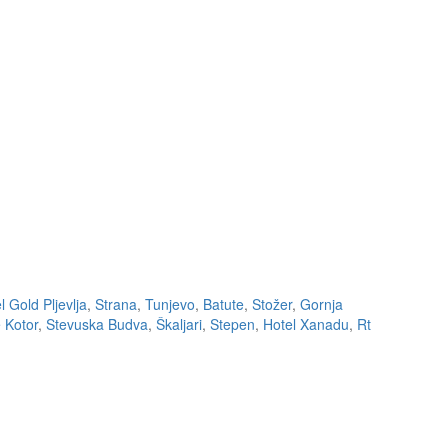
l Gold Pljevlja
,
Strana
,
Tunjevo
,
Batute
,
Stožer
,
Gornja
 Kotor
,
Stevuska Budva
,
Škaljari
,
Stepen
,
Hotel Xanadu
,
Rt