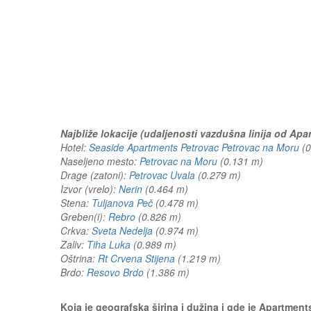
Najbliže lokacije (udaljenosti vazdušna linija od Ap
Hotel:
Seaside Apartments Petrovac Petrovac na Moru
(
Naseljeno mesto:
Petrovac na Moru
(0.131 m)
Drage (zatoni):
Petrovac Uvala
(0.279 m)
Izvor (vrelo):
Nerin
(0.464 m)
Stena:
Tuljanova Peč
(0.478 m)
Greben(i):
Rebro
(0.826 m)
Crkva:
Sveta Nedelja
(0.974 m)
Zaliv:
Tiha Luka
(0.989 m)
Oštrina:
Rt Crvena Stijena
(1.219 m)
Brdo:
Resovo Brdo
(1.386 m)
Koja je geografska širina i dužina i gde je Apartme