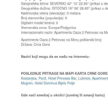
Geografska širina: SEVERNO 42° 12' 22.94" (prikaz u 
Geografska dužina: ISTOČNO 18° 56' 28.85" (prikaz u 
Nadmorska visina (elevacija):
0 metara
Broj stanovnika (populacija): 0
Digitalni model terena: 0
Vremenska zona: Europe/Podgorica
Internacionalni naziv: Apartments Oaza 2 Petrovac na M
Apartments Oaza 2 Petrovac na Moru
poštanski broj:
Država:
Crna Gora
Nazivi koji mogu da se nađu na internetu:
POSLEDNJE PRTRAGE NA MAPI KARTA CRNE GORE
Kostanjica
,
Pariž
,
Hotel Princess Bar
,
Lubnice
,
Apartment 
Mogren
,
Hotel Dominus Bijelo Polje
Gde naći smeštaj u okolici (zumiraj ili smanji kartu)