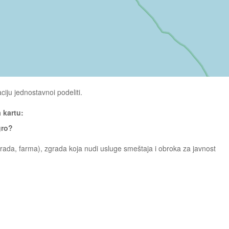
ciju jednostavnoi podeliti.
a kartu:
gro?
ada, farma), zgrada koja nudi usluge smeštaja i obroka za javnost