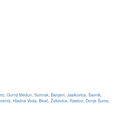
riz
,
Gornji Medun
,
Sumrak
,
Banjani
,
Jasikovica
,
Šavnik
,
tments
,
Hladna Voda
,
Birač
,
Žukovica
,
Rastoci
,
Donje Šume
,