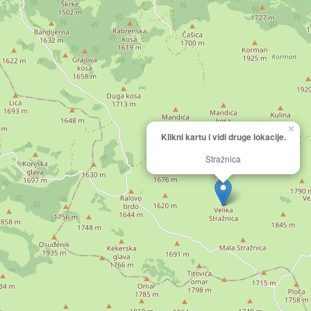
×
Klikni kartu i vidi druge lokacije.
Stražnica