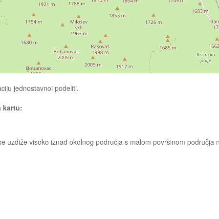
ciju jednostavnoi podeliti.
a kartu:
ja se uzdiže visoko iznad okolnog područja s malom površinom područja 