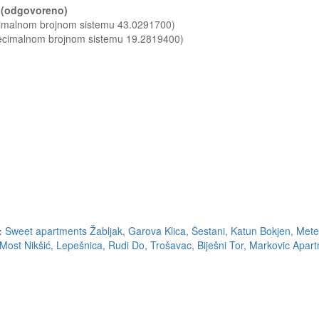
? (odgovoreno)
ecimalnom brojnom sistemu 43.0291700)
decimalnom brojnom sistemu 19.2819400)
:
Sweet apartments Žabljak
,
Garova Klica
,
Šestani
,
Katun Bokjen
,
Mete
Most Nikšić
,
Lepešnica
,
Rudi Do
,
Trošavac
,
Biješni Tor
,
Markovic Apar