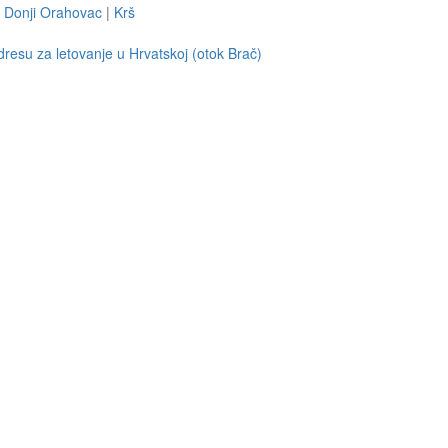
|
Donji Orahovac
|
Krš
resu za letovanje u Hrvatskoj (otok Brač)