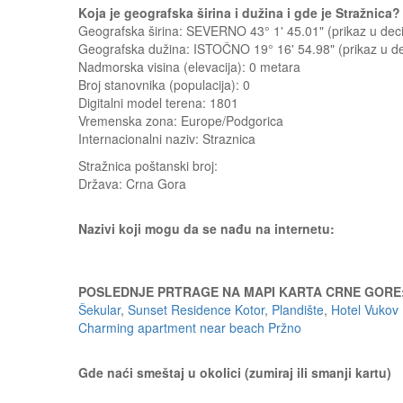
Koja je geografska širina i dužina i gde je Stražnica
Geografska širina: SEVERNO 43° 1' 45.01" (prikaz u d
Geografska dužina: ISTOČNO 19° 16' 54.98" (prikaz u 
Nadmorska visina (elevacija):
0 metara
Broj stanovnika (populacija): 0
Digitalni model terena: 1801
Vremenska zona: Europe/Podgorica
Internacionalni naziv: Straznica
Stražnica
poštanski broj:
Država:
Crna Gora
Nazivi koji mogu da se nađu na internetu:
POSLEDNJE PRTRAGE NA MAPI KARTA CRNE GORE
Šekular
,
Sunset Residence Kotor
,
Plandište
,
Hotel Vukov 
Charming apartment near beach Pržno
Gde naći smeštaj u okolici (zumiraj ili smanji kartu)