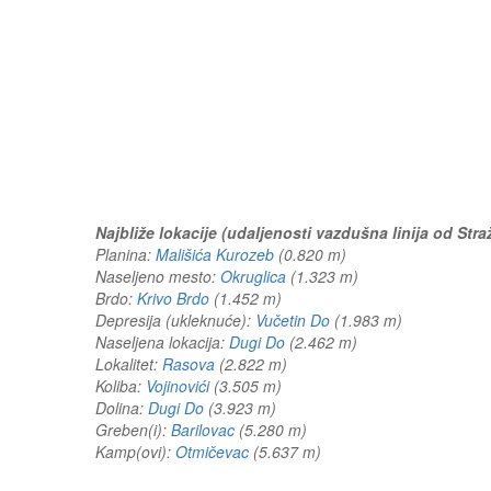
Najbliže lokacije (udaljenosti vazdušna linija od Stra
Planina:
Mališića Kurozeb
(0.820 m)
Naseljeno mesto:
Okruglica
(1.323 m)
Brdo:
Krivo Brdo
(1.452 m)
Depresija (ukleknuće):
Vučetin Do
(1.983 m)
Naseljena lokacija:
Dugi Do
(2.462 m)
Lokalitet:
Rasova
(2.822 m)
Koliba:
Vojinovići
(3.505 m)
Dolina:
Dugi Do
(3.923 m)
Greben(i):
Barilovac
(5.280 m)
Kamp(ovi):
Otmičevac
(5.637 m)