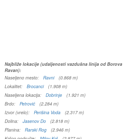
Najbliže lokacije (udaljenosti vazdušna linija od Borova
Ravan):
Naseljeno mesto:
Ravni
(0.868 m)
Lokalitet:
Brocanci
(1.908 m)
Naseljena lokacija:
Dobrinje
(1.921 m)
Brdo:
Petrović
(2.284 m)
Izvor (vrelo):
Perišina Voda
(2.317 m)
Dolina:
Jasenov Do
(2.818 m)
Planina:
Rarski Rog
(2.946 m)
Kršno područje:
Milov Krš
(2.977 m)