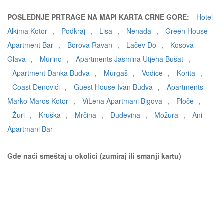
POSLEDNJE PRTRAGE NA MAPI KARTA CRNE GORE:
Hotel
Alkima Kotor
,
Podkraj
,
Lisa
,
Nenada
,
Green House
Apartment Bar
,
Borova Ravan
,
Lačev Do
,
Kosova
Glava
,
Murino
,
Apartments Jasmina Utjeha Bušat
,
Apartment Danka Budva
,
Murgaš
,
Vodice
,
Korita
,
Coast Đenovići
,
Guest House Ivan Budva
,
Apartments
Marko Maros Kotor
,
ViLena Apartmani Bigova
,
Ploče
,
Žuri
,
Kruška
,
Mrčina
,
Đuđevina
,
Možura
,
Ani
Apartmani Bar
Gde naći smeštaj u okolici (zumiraj ili smanji kartu)