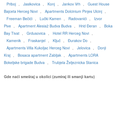
Priboj
,
Jasikovica
,
Konj
,
Jankov Vrh
,
Guest House
Bajceta Herceg Novi
,
Apartments Dolcinium Pinjes Ulcinj
,
Freeman Bečići
,
Lučki Kamen
,
Radovanići
,
Izvor
Pive
,
Apartment Alesia2 Budva Budva
,
Hrid Đeran
,
Boka
Bay Tivat
,
Grdusovica
,
Hotel RR Herceg Novi
,
Kamenik
,
Fraskanjel
,
Ključ
,
Đurakov Do
,
Apartments Villa Kukoljac Herceg Novi
,
Jelovica
,
Donji
Kraj
,
Bosaca apartment Zabljak
,
Apartments LORA
Bokeljske brigade Budva
,
Trubjela Željeznicka Stanica
Gde naći smeštaj u okolici (zumiraj ili smanji kartu)