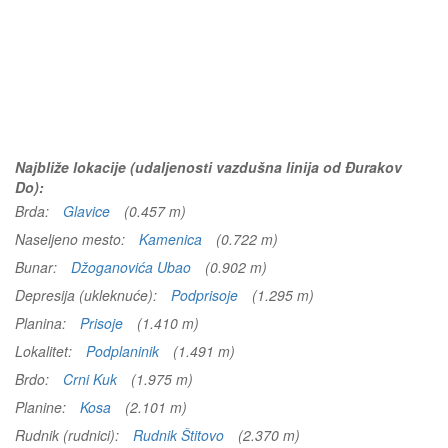
Najbliže lokacije (udaljenosti vazdušna linija od Đurakov
Do):
Brda:
Glavice
(0.457 m)
Naseljeno mesto:
Kamenica
(0.722 m)
Bunar:
Džoganovića Ubao
(0.902 m)
Depresija (ukleknuće):
Podprisoje
(1.295 m)
Planina:
Prisoje
(1.410 m)
Lokalitet:
Podplaninik
(1.491 m)
Brdo:
Crni Kuk
(1.975 m)
Planine:
Kosa
(2.101 m)
Rudnik (rudnici):
Rudnik Štitovo
(2.370 m)