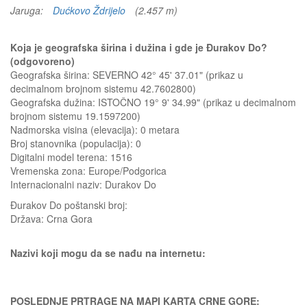
Jaruga:
Dućkovo Ždrijelo
(2.457 m)
Koja je geografska širina i dužina i gde je Đurakov Do?
(odgovoreno)
Geografska širina: SEVERNO 42° 45' 37.01" (prikaz u
decimalnom brojnom sistemu 42.7602800)
Geografska dužina: ISTOČNO 19° 9' 34.99" (prikaz u decimalnom
brojnom sistemu 19.1597200)
Nadmorska visina (elevacija):
0 metara
Broj stanovnika (populacija): 0
Digitalni model terena: 1516
Vremenska zona: Europe/Podgorica
Internacionalni naziv: Durakov Do
Đurakov Do
poštanski broj:
Država:
Crna Gora
Nazivi koji mogu da se nađu na internetu:
POSLEDNJE PRTRAGE NA MAPI KARTA CRNE GORE: