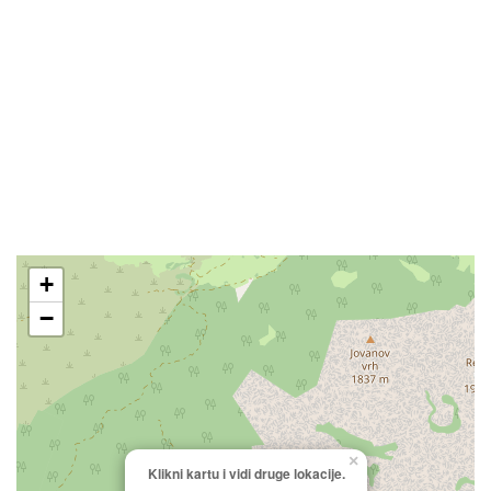
+
−
×
Klikni kartu i vidi druge lokacije.