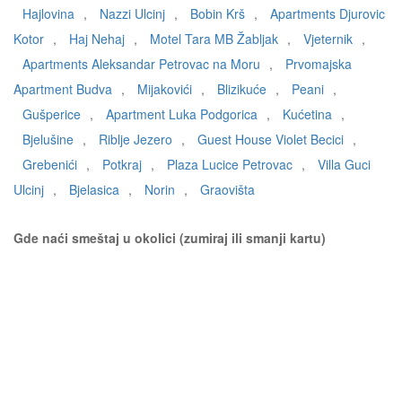
Hajlovina
,
Nazzi Ulcinj
,
Bobin Krš
,
Apartments Djurovic
Kotor
,
Haj Nehaj
,
Motel Tara MB Žabljak
,
Vjeternik
,
Apartments Aleksandar Petrovac na Moru
,
Prvomajska
Apartment Budva
,
Mijakovići
,
Blizikuće
,
Peani
,
Gušperice
,
Apartment Luka Podgorica
,
Kućetina
,
Bjelušine
,
Riblje Jezero
,
Guest House Violet Becici
,
Grebenići
,
Potkraj
,
Plaza Lucice Petrovac
,
Villa Guci
Ulcinj
,
Bjelasica
,
Norin
,
Graovišta
Gde naći smeštaj u okolici (zumiraj ili smanji kartu)