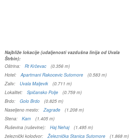
Najbliže lokacije (udaljenosti vazdušna linija od Uvala
Štrbin):
Oštrina:
Rt Krčevac
(0.356 m)
Hotel:
Apartmani Rakocevic Sutomore
(0.583 m)
Zaliv:
Uvala Maljevik
(0.711 m)
Lokalitet:
Spičansko Polje
(0.759 m)
Brdo:
Golo Brdo
(0.825 m)
Naseljeno mesto:
Zagrađe
(1.208 m)
Stena:
Kam
(1.405 m)
Ruševina (ruševine):
Haj Nehaj
(1.495 m)
železnički kolodvor:
Železnička Stanica Sutomore
(1.868 m)