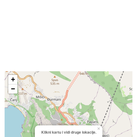
+
−
×
Klikni kartu i vidi druge lokacije.