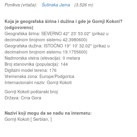
Ponikva (vrtača):
Šutinska Jama
(3.526 m)
Koja je geografska širina i dužina i gde je Gornji Kokoti?
(odgovoreno)
Geografska širina: SEVERNO 42° 23' 53.02" (prikaz u
decimalnom brojnom sistemu 42.3980600)
Geografska dužina: ISTOČNO 19° 10' 32.02" (prikaz u
decimalnom brojnom sistemu 19.1755600)
Nadmorska visina (elevacija):
0 metara
Broj stanovnika (populacija): 144
Digitalni model terena: 176
Vremenska zona: Europe/Podgorica
Internacionalni naziv: Gornji Kokoti
Gornji Kokoti
poštanski broj:
Država:
Crna Gora
Nazivi koji mogu da se nađu na internetu:
Gornji Kokoti [ Serbian, ]