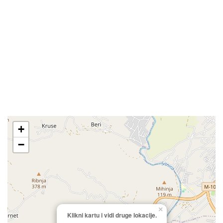
+
−
×
Klikni kartu i vidi druge lokacije.