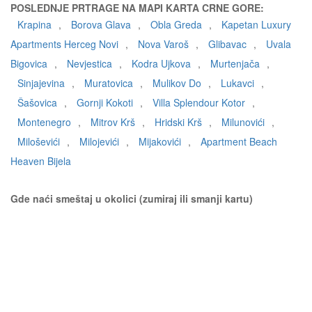
POSLEDNJE PRTRAGE NA MAPI KARTA CRNE GORE:
Krapina
,
Borova Glava
,
Obla Greda
,
Kapetan Luxury
Apartments Herceg Novi
,
Nova Varoš
,
Glibavac
,
Uvala
Bigovica
,
Nevjestica
,
Kodra Ujkova
,
Murtenjača
,
Sinjajevina
,
Muratovica
,
Mulikov Do
,
Lukavci
,
Šašovica
,
Gornji Kokoti
,
Villa Splendour Kotor
,
Montenegro
,
Mitrov Krš
,
Hridski Krš
,
Milunovići
,
Miloševići
,
Milojevići
,
Mijakovići
,
Apartment Beach
Heaven Bijela
Gde naći smeštaj u okolici (zumiraj ili smanji kartu)