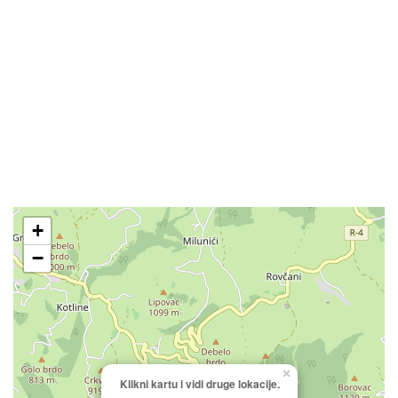
+
−
×
Klikni kartu i vidi druge lokacije.