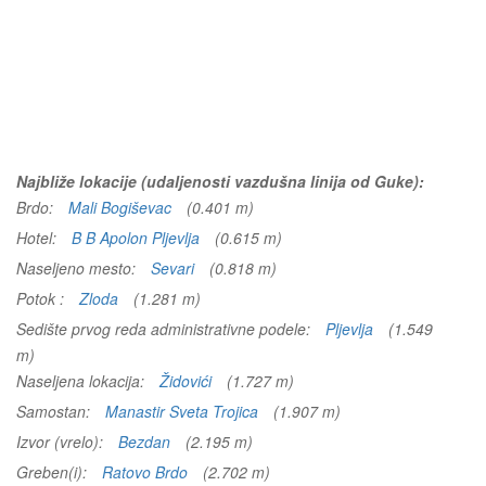
Najbliže lokacije (udaljenosti vazdušna linija od Guke):
Brdo:
Mali Bogiševac
(0.401 m)
Hotel:
B B Apolon Pljevlja
(0.615 m)
Naseljeno mesto:
Sevari
(0.818 m)
Potok :
Zloda
(1.281 m)
Sedište prvog reda administrativne podele:
Pljevlja
(1.549
m)
Naseljena lokacija:
Židovići
(1.727 m)
Samostan:
Manastir Sveta Trojica
(1.907 m)
Izvor (vrelo):
Bezdan
(2.195 m)
Greben(i):
Ratovo Brdo
(2.702 m)