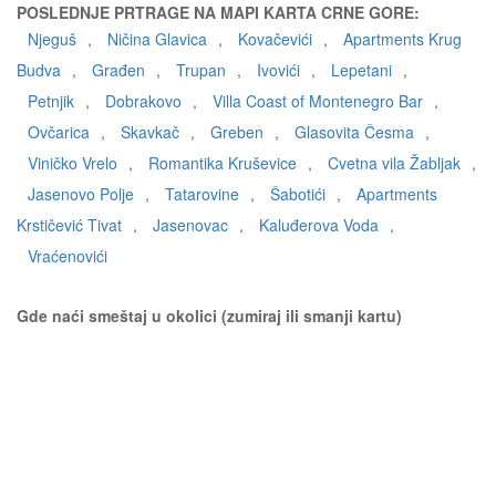
POSLEDNJE PRTRAGE NA MAPI KARTA CRNE GORE:
Njeguš
,
Ničina Glavica
,
Kovačevići
,
Apartments Krug
Budva
,
Građen
,
Trupan
,
Ivovići
,
Lepetani
,
Petnjik
,
Dobrakovo
,
Villa Coast of Montenegro Bar
,
Ovčarica
,
Skavkač
,
Greben
,
Glasovita Česma
,
Viničko Vrelo
,
Romantika Kruševice
,
Cvetna vila Žabljak
,
Jasenovo Polje
,
Tatarovine
,
Šabotići
,
Apartments
Krstičević Tivat
,
Jasenovac
,
Kaluđerova Voda
,
Vraćenovići
Gde naći smeštaj u okolici (zumiraj ili smanji kartu)