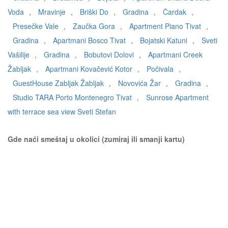
Voda
,
Mravinje
,
Briški Do
,
Gradina
,
Čardak
,
Presečke Vale
,
Zaučka Gora
,
Apartment Piano Tivat
,
Gradina
,
Apartmani Bosco Tivat
,
Bojatski Katuni
,
Sveti
Vašilije
,
Gradina
,
Bobutovi Dolovi
,
Apartmani Creek
Žabljak
,
Apartmani Kovačević Kotor
,
Počivala
,
GuestHouse Zabljak Žabljak
,
Novovića Žar
,
Gradina
,
Studio TARA Porto Montenegro Tivat
,
Sunrose Apartment
with terrace sea view Sveti Stefan
Gde naći smeštaj u okolici (zumiraj ili smanji kartu)