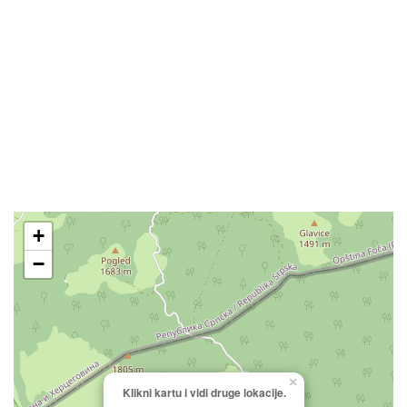
+
−
×
Klikni kartu i vidi druge lokacije.