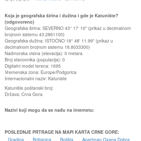
Koja je geografska širina i dužina i gde je Katunište?
(odgovoreno)
Geografska širina: SEVERNO 43° 17' 10" (prikaz u decimalnom
brojnom sistemu 43.2861100)
Geografska dužina: ISTOČNO 18° 48' 11.99" (prikaz u
decimalnom brojnom sistemu 18.8033300)
Nadmorska visina (elevacija):
0 metara
Broj stanovnika (populacija): 0
Digitalni model terena: 1695
Vremenska zona: Europe/Podgorica
Internacionalni naziv: Katuniste
Katunište
poštanski broj:
Država:
Crna Gora
Nazivi koji mogu da se nađu na internetu:
POSLEDNJE PRTRAGE NA MAPI KARTA CRNE GORE:
Gradina
,
Brštanica
,
Bojišta
,
Apartman Oxana Dobra