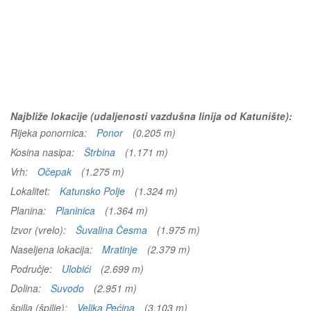
Najbliže lokacije (udaljenosti vazdušna linija od Katunište):
Rijeka ponornica:
Ponor
(0.205 m)
Kosina nasipa:
Štrbina
(1.171 m)
Vrh:
Očepak
(1.275 m)
Lokalitet:
Katunsko Polje
(1.324 m)
Planina:
Planinica
(1.364 m)
Izvor (vrelo):
Šuvalina Česma
(1.975 m)
Naseljena lokacija:
Mratinje
(2.379 m)
Područje:
Ulobići
(2.699 m)
Dolina:
Suvodo
(2.951 m)
špilja (špilje):
Velika Pećina
(3.103 m)