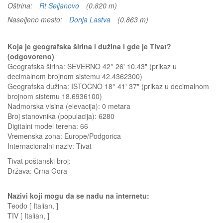
Oštrina:
Rt Seljanovo
(0.820 m)
Naseljeno mesto:
Donja Lastva
(0.863 m)
Koja je geografska širina i dužina i gde je Tivat?
(odgovoreno)
Geografska širina: SEVERNO 42° 26' 10.43" (prikaz u
decimalnom brojnom sistemu 42.4362300)
Geografska dužina: ISTOČNO 18° 41' 37" (prikaz u decimalnom
brojnom sistemu 18.6936100)
Nadmorska visina (elevacija):
0 metara
Broj stanovnika (populacija): 6280
Digitalni model terena: 66
Vremenska zona: Europe/Podgorica
Internacionalni naziv: Tivat
Tivat
poštanski broj:
Država:
Crna Gora
Nazivi koji mogu da se nađu na internetu:
Teodo [ Italian, ]
TIV [ Italian, ]