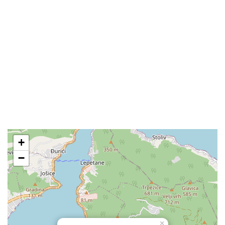
+
−
×