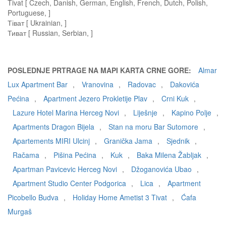
Tivat [ Czech, Danish, German, English, French, Dutch, Polish,
Portuguese, ]
Тіват [ Ukrainian, ]
Тиват [ Russian, Serbian, ]
POSLEDNJE PRTRAGE NA MAPI KARTA CRNE GORE:
Almar
Lux Apartment Bar
,
Vranovina
,
Radovac
,
Dakovića
Pećina
,
Apartment Jezero Prokletije Plav
,
Crni Kuk
,
Lazure Hotel Marina Herceg Novi
,
Liješnje
,
Kapino Polje
,
Apartments Dragon Bijela
,
Stan na moru Bar Sutomore
,
Apartements MIRI Ulcinj
,
Granička Jama
,
Sjednik
,
Račama
,
Pišina Pećina
,
Kuk
,
Baka Milena Žabljak
,
Apartman Pavicevic Herceg Novi
,
Džoganovića Ubao
,
Apartment Studio Center Podgorica
,
Lica
,
Apartment
Picobello Budva
,
Holiday Home Ametist 3 Tivat
,
Ćafa
Murgaš