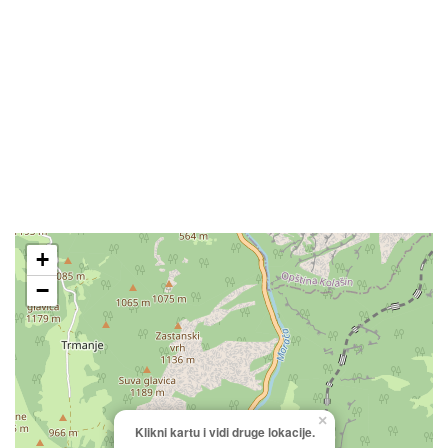
+
−
×
Klikni kartu i vidi druge lokacije.