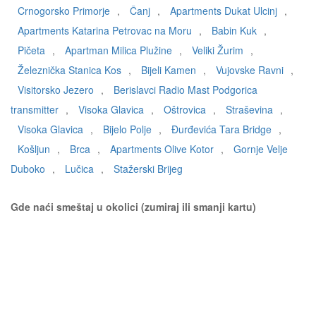
Crnogorsko Primorje
,
Čanj
,
Apartments Dukat Ulcinj
,
Apartments Katarina Petrovac na Moru
,
Babin Kuk
,
Pičeta
,
Apartman Milica Plužine
,
Veliki Žurim
,
Železnička Stanica Kos
,
Bijeli Kamen
,
Vujovske Ravni
,
Visitorsko Jezero
,
Berislavci Radio Mast Podgorica
transmitter
,
Visoka Glavica
,
Oštrovica
,
Straševina
,
Visoka Glavica
,
Bijelo Polje
,
Đurđevića Tara Bridge
,
Košljun
,
Brca
,
Apartments Olive Kotor
,
Gornje Velje
Duboko
,
Lučica
,
Stažerski Brijeg
Gde naći smeštaj u okolici (zumiraj ili smanji kartu)