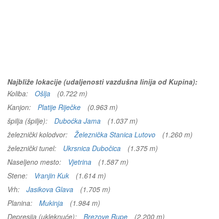
Najbliže lokacije (udaljenosti vazdušna linija od Kupina):
Koliba:
Ošlja
(0.722 m)
Kanjon:
Platije Riječke
(0.963 m)
špilja (špilje):
Duboćka Jama
(1.037 m)
železnički kolodvor:
Železnička Stanica Lutovo
(1.260 m)
železnički tunel:
Ukrsnica Dubočica
(1.375 m)
Naseljeno mesto:
Vjetrina
(1.587 m)
Stene:
Vranjin Kuk
(1.614 m)
Vrh:
Jasikova Glava
(1.705 m)
Planina:
Mukinja
(1.984 m)
Depresija (ukleknuće):
Brezove Rupe
(2.200 m)