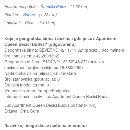
Povremeni potok:
Šamički Potok
(1.071 m)
Planina:
Babac
(1.281 m)
Lokalitet:
Brca
(1.431 m)
Koja je geografska širina i dužina i gde je Lux Apartment
Queen Becici Budva? (odgovoreno)
Geografska širina: SEVERNO 42° 17' 1.82" (prikaz u decimalnom
brojnom sistemu 42.2838392)
Geografska dužina: ISTOČNO 18° 52' 48.07" (prikaz u
decimalnom brojnom sistemu 18.8800199)
Nadmorska visina (elevacija):
0 metara
Broj stanovnika (populacija): 0
Digitalni model terena: 0
Vremenska zona: Europe/Podgorica
Internacionalni naziv: Lux Apartment Queen Becici Budva
Lux Apartment Queen Becici Budva
poštanski broj:
Država:
Crna Gora
Nazivi koji mogu da se nađu na internetu: