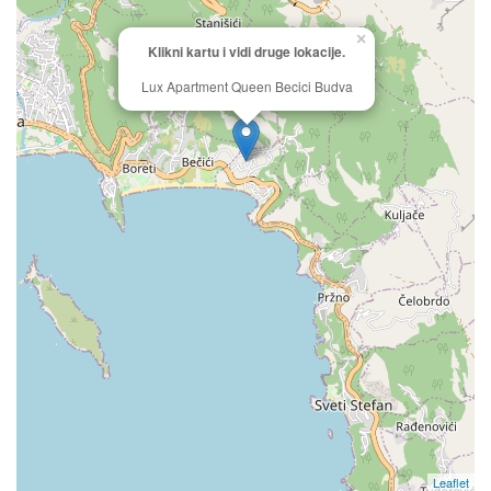
×
Klikni kartu i vidi druge lokacije.
Lux Apartment Queen Becici Budva
Leaflet