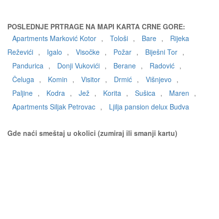
POSLEDNJE PRTRAGE NA MAPI KARTA CRNE GORE:
Apartments Marković Kotor
,
Tološi
,
Bare
,
Rijeka
Reževići
,
Igalo
,
Visočke
,
Požar
,
Biješni Tor
,
Pandurica
,
Donji Vukovići
,
Berane
,
Radović
,
Čeluga
,
Komin
,
Visitor
,
Drmić
,
Višnjevo
,
Paljine
,
Kodra
,
Jež
,
Korita
,
Sušica
,
Maren
,
Apartments Siljak Petrovac
,
Ljilja pansion delux Budva
Gde naći smeštaj u okolici (zumiraj ili smanji kartu)