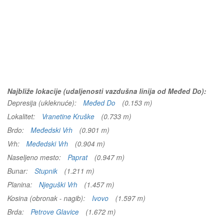
Najbliže lokacije (udaljenosti vazdušna linija od Međed Do):
Depresija (ukleknuće):
Međed Do
(0.153 m)
Lokalitet:
Vranetine Kruške
(0.733 m)
Brdo:
Međedski Vrh
(0.901 m)
Vrh:
Međedski Vrh
(0.904 m)
Naseljeno mesto:
Paprat
(0.947 m)
Bunar:
Stupnik
(1.211 m)
Planina:
Njeguški Vrh
(1.457 m)
Kosina (obronak - nagib):
Ivovo
(1.597 m)
Brda:
Petrove Glavice
(1.672 m)