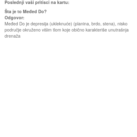
Poslednji vaši pritisci na kartu:
Šta je to Međed Do?
Odgovor:
Međed Do je depresija (ukleknuće) (planina, brdo, stena), nisko
područje okruženo višim tlom koje obično karakteriše unutrašnja
drenaža