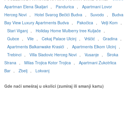
Apartman Elena Škaljari
,
Pandurica
,
Apartmani Lovor
Herceg Novi
,
Hotel Svarog Bečići Budva
,
Suvodo
,
Budva
Bay View Luxury Apartments Budva
,
Pakočica
,
Velji Kom
,
Stari Viganj
,
Holiday Home Mulberry tree Kuljače
,
Gubce
,
Vile
,
Cekaj Palace Ulcinj
,
Vrščić
,
Gradina
,
Apartments Balkanwake Krasići
,
Apartments Elkom Ulcinj
,
Trebinci
,
Villa Sladovic Herceg Novi
,
Vusanje
,
Široka
Strana
,
Milas Trojica Kotor Trojica
,
Apartmani Zukotrlica
Bar
,
Zbelj
,
Lokvanj
Gde naći smeštaj u okolici (zumiraj ili smanji kartu)