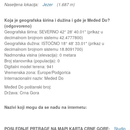
Naseljena lokacija:
Jezer
(1.687 m)
Koja je geografska širina i dužina i gde je Međed Do?
(odgovoreno)
Geografska širina: SEVERNO 42° 28' 40.01" (prikaz u
decimalnom brojnom sistemu 42.4777800)
Geografska dužina: ISTOČNO 18° 48' 33.01" (prikaz u
decimalnom brojnom sistemu 18.8091700)
Nadmorska visina (elevacija):
0 metara
Broj stanovnika (populacija): 0
Digitalni model terena: 941
Vremenska zona: Europe/Podgorica
Internacionalni naziv: Meded Do
Međed Do
poštanski broj:
Država:
Crna Gora
Nazivi koji mogu da se nađu na internetu:
POSLEDNJE PRTRAGE NA MAPI KARTA CRNE GORE:
Studio