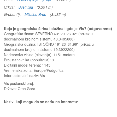
Crkva:
Sveti Ilija
(3.391 m)
Greben(i):
Miletino Brdo
(3.435 m)
Koja je geografska širina i dužina i gde je Vis? (odgovoreno)
Geografska širina: SEVERNO 43° 20' 26.02" (prikaz u
decimalnom brojnom sistemu 43.3405600)
Geografska dužina: ISTOČNO 19° 23' 31.99" (prikaz u
decimalnom brojnom sistemu 19.3922200)
Nadmorska visina (elevacija):
1151 metara
Broj stanovnika (populacija): 0
Digitalni model terena: 1145
Vremenska zona: Europe/Podgorica
Internacionalni naziv: Vis
Vis
poštanski broj:
Država:
Crna Gora
Nazivi koji mogu da se nađu na internetu: