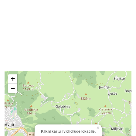
+
−
×
Klikni kartu i vidi druge lokacije.