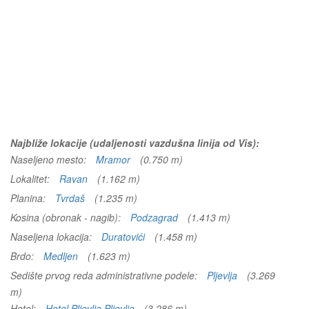
Najbliže lokacije (udaljenosti vazdušna linija od Vis):
Naseljeno mesto:
Mramor
(0.750 m)
Lokalitet:
Ravan
(1.162 m)
Planina:
Tvrdaš
(1.235 m)
Kosina (obronak - nagib):
Podzagrad
(1.413 m)
Naseljena lokacija:
Duratovići
(1.458 m)
Brdo:
Medljen
(1.623 m)
Sedište prvog reda administrativne podele:
Pljevlja
(3.269
m)
Hotel:
Hotel Pljevlja Pljevlja
(3.286 m)