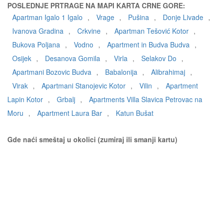
POSLEDNJE PRTRAGE NA MAPI KARTA CRNE GORE:
Apartman Igalo 1 Igalo
,
Vrage
,
Pušina
,
Donje Livade
,
Ivanova Gradina
,
Crkvine
,
Apartman Tešović Kotor
,
Bukova Poljana
,
Vodno
,
Apartment in Budva Budva
,
Osijek
,
Desanova Gomila
,
Virla
,
Selakov Do
,
Apartmani Bozovic Budva
,
Babalonija
,
Alibrahimaj
,
Virak
,
Apartmani Stanojevic Kotor
,
Vilin
,
Apartment
Lapin Kotor
,
Grbalj
,
Apartments Villa Slavica Petrovac na
Moru
,
Apartment Laura Bar
,
Katun Bušat
Gde naći smeštaj u okolici (zumiraj ili smanji kartu)