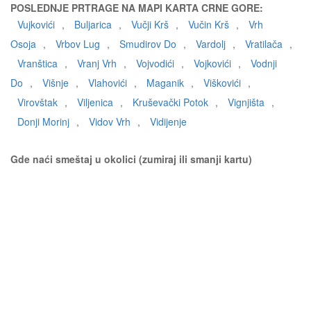
POSLEDNJE PRTRAGE NA MAPI KARTA CRNE GORE:
Vujkovići
,
Buljarica
,
Vučji Krš
,
Vučin Krš
,
Vrh
Osoja
,
Vrbov Lug
,
Smudirov Do
,
Vardolj
,
Vratilača
,
Vranštica
,
Vranj Vrh
,
Vojvodići
,
Vojkovići
,
Vodnji
Do
,
Višnje
,
Vlahovići
,
Maganik
,
Viškovići
,
Virovštak
,
Viljenica
,
Kruševački Potok
,
Vignjišta
,
Donji Morinj
,
Vidov Vrh
,
Vidijenje
Gde naći smeštaj u okolici (zumiraj ili smanji kartu)