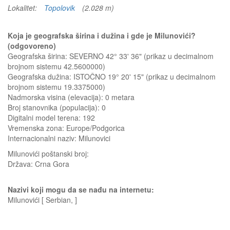
Lokalitet:
Topolovik
(2.028 m)
Koja je geografska širina i dužina i gde je Milunovići?
(odgovoreno)
Geografska širina: SEVERNO 42° 33' 36" (prikaz u decimalnom
brojnom sistemu 42.5600000)
Geografska dužina: ISTOČNO 19° 20' 15" (prikaz u decimalnom
brojnom sistemu 19.3375000)
Nadmorska visina (elevacija):
0 metara
Broj stanovnika (populacija): 0
Digitalni model terena: 192
Vremenska zona: Europe/Podgorica
Internacionalni naziv: Milunovici
Milunovići
poštanski broj:
Država:
Crna Gora
Nazivi koji mogu da se nađu na internetu:
Milunovići [ Serbian, ]