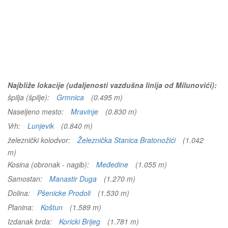
Najbliže lokacije (udaljenosti vazdušna linija od Milunovići):
špilja (špilje):
Grmnica
(0.495 m)
Naseljeno mesto:
Mravinje
(0.830 m)
Vrh:
Lunjevik
(0.840 m)
železnički kolodvor:
Železnička Stanica Bratonožići
(1.042
m)
Kosina (obronak - nagib):
Međedine
(1.055 m)
Samostan:
Manastir Duga
(1.270 m)
Dolina:
Pšenicke Prodoli
(1.530 m)
Planina:
Koštun
(1.589 m)
Izdanak brda:
Koricki Brijeg
(1.781 m)