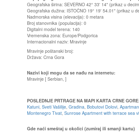
Geografska širina: SEVERNO 42° 33' 14" (prikaz u dec
Geografska dužina: ISTOČNO 19° 19' 54.01" (prikaz u 
Nadmorska visina (elevacija):
0 metara
Broj stanovnika (populacija): 0
Digitalni model terena: 140
Vremenska zona: Europe/Podgorica
Internacionalni naziv: Mravinje
Mravinje
poštanski broj:
Država:
Crna Gora
Nazivi koji mogu da se nađu na internetu:
Mravinje [ Serbian, ]
POSLEDNJE PRTRAGE NA MAPI KARTA CRNE GORE
Katuni
,
Sveti Vašilije
,
Gradina
,
Bobutovi Dolovi
,
Apartmani
Montenegro Tivat
,
Sunrose Apartment with terrace sea v
Gde naći smeštaj u okolici (zumiraj ili smanji kartu)