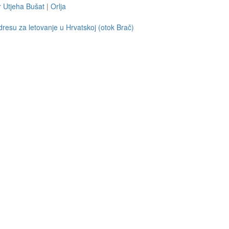
 Utjeha Bušat
|
Orlja
resu za letovanje u Hrvatskoj (otok Brač)