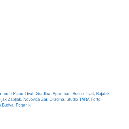
rtment Piano Tivat
,
Gradina
,
Apartmani Bosco Tivat
,
Bojatski
jak Žabljak
,
Novovića Žar
,
Gradina
,
Studio TARA Porto
n Budva
,
Perjanik