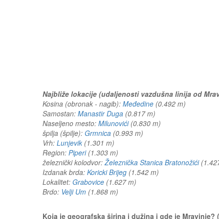
Najbliže lokacije (udaljenosti vazdušna linija od Mrav
Kosina (obronak - nagib):
Međedine
(0.492 m)
Samostan:
Manastir Duga
(0.817 m)
Naseljeno mesto:
Milunovići
(0.830 m)
špilja (špilje):
Grmnica
(0.993 m)
Vrh:
Lunjevik
(1.301 m)
Region:
Piperi
(1.303 m)
železnički kolodvor:
Železnička Stanica Bratonožići
(1.4
Izdanak brda:
Koricki Brijeg
(1.542 m)
Lokalitet:
Grabovice
(1.627 m)
Brdo:
Velji Um
(1.868 m)
Koja je geografska širina i dužina i gde je Mravinje