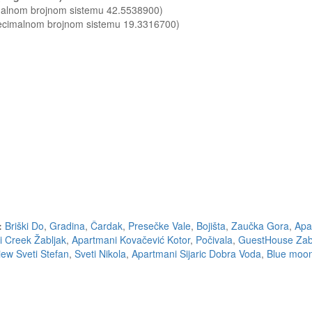
imalnom brojnom sistemu 42.5538900)
decimalnom brojnom sistemu 19.3316700)
:
Briški Do
,
Gradina
,
Čardak
,
Presečke Vale
,
Bojišta
,
Zaučka Gora
,
Apa
 Creek Žabljak
,
Apartmani Kovačević Kotor
,
Počivala
,
GuestHouse Zabl
iew Sveti Stefan
,
Sveti Nikola
,
Apartmani Sijaric Dobra Voda
,
Blue moo