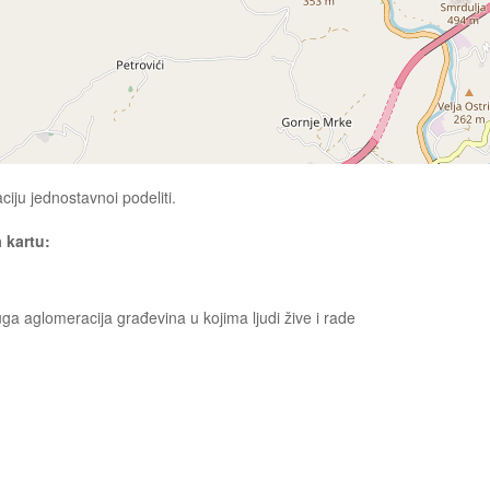
ciju jednostavnoi podeliti.
a kartu:
ruga aglomeracija građevina u kojima ljudi žive i rade