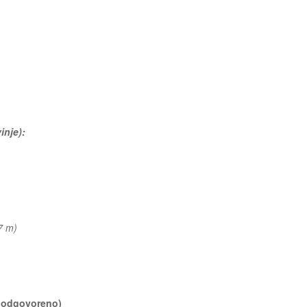
inje):
27 m)
? (odgovoreno)