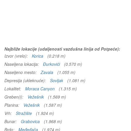
Najbliže lokacije (udaljenosti vazdušna linija od Potpeće):
Izvor (vrelo):
Korica
(0.218 m)
Naseljena lokacija:
Đurkovići
(0.570 m)
Naseljeno mesto:
Zavala
(1.055 m)
Depresija (ukleknuće):
Sovljak
(1.081 m)
Lokalitet:
Moraca Canyon
(1.315 m)
Greben(i):
Vežešnik
(1.569 m)
Planina:
Vežešnik
(1.587 m)
Vrh:
Stražište
(1.924 m)
Bunar:
Grabovica
(1.968 m)
Brdo:
Međeđača
(1.974 m)