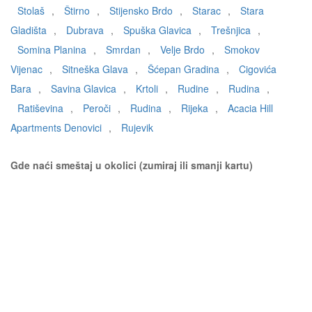
Stolaš
,
Štirno
,
Stijensko Brdo
,
Starac
,
Stara
Gladišta
,
Dubrava
,
Spuška Glavica
,
Trešnjica
,
Somina Planina
,
Smrdan
,
Velje Brdo
,
Smokov
Vijenac
,
Sitneška Glava
,
Šćepan Gradina
,
Cigovića
Bara
,
Savina Glavica
,
Krtoli
,
Rudine
,
Rudina
,
Ratiševina
,
Peroči
,
Rudina
,
Rijeka
,
Acacia Hill
Apartments Denovici
,
Rujevik
Gde naći smeštaj u okolici (zumiraj ili smanji kartu)