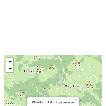
+
−
×
Klikni kartu i vidi druge lokacije.