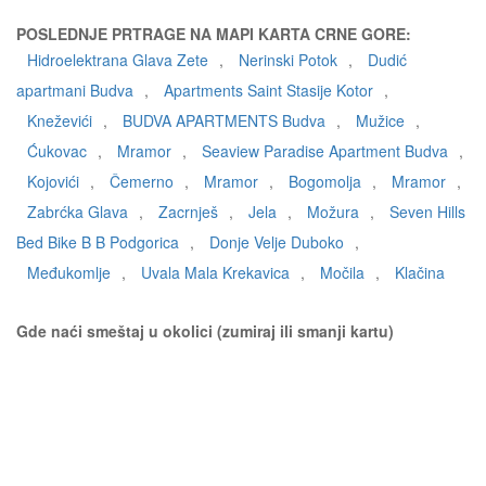
POSLEDNJE PRTRAGE NA MAPI KARTA CRNE GORE:
Hidroelektrana Glava Zete
,
Nerinski Potok
,
Dudić
apartmani Budva
,
Apartments Saint Stasije Kotor
,
Kneževići
,
BUDVA APARTMENTS Budva
,
Mužice
,
Ćukovac
,
Mramor
,
Seaview Paradise Apartment Budva
,
Kojovići
,
Čemerno
,
Mramor
,
Bogomolja
,
Mramor
,
Zabrćka Glava
,
Zacrnješ
,
Jela
,
Možura
,
Seven Hills
Bed Bike B B Podgorica
,
Donje Velje Duboko
,
Međukomlje
,
Uvala Mala Krekavica
,
Močila
,
Klačina
Gde naći smeštaj u okolici (zumiraj ili smanji kartu)