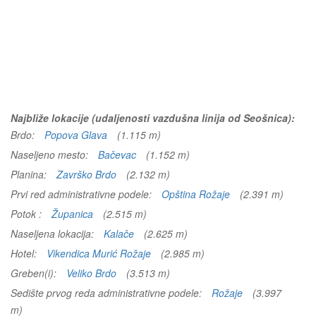
Najbliže lokacije (udaljenosti vazdušna linija od Seošnica):
Brdo:
Popova Glava
(1.115 m)
Naseljeno mesto:
Bačevac
(1.152 m)
Planina:
Završko Brdo
(2.132 m)
Prvi red administrativne podele:
Opština Rožaje
(2.391 m)
Potok :
Županica
(2.515 m)
Naseljena lokacija:
Kalače
(2.625 m)
Hotel:
Vikendica Murić Rožaje
(2.985 m)
Greben(i):
Veliko Brdo
(3.513 m)
Sedište prvog reda administrativne podele:
Rožaje
(3.997
m)