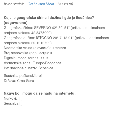
Izvor (vrelo):
Grahovska Vrela
(4.129 m)
Koja je geografska širina i dužina i gde je Seošnica?
(odgovoreno)
Geografska širina: SEVERNO 42° 50' 51" (prikaz u decimalnom
brojnom sistemu 42.8475000)
Geografska dužina: ISTOČNO 20° 7' 18.01" (prikaz u decimalnom
brojnom sistemu 20.1216700)
Nadmorska visina (elevacija):
0 metara
Broj stanovnika (populacija): 0
Digitalni model terena: 1191
Vremenska zona: Europe/Podgorica
Internacionalni naziv: Seosnica
Seošnica
poštanski broj:
Država:
Crna Gora
Nazivi koji mogu da se nađu na internetu:
Nurkovići [ ]
Seošnica [ ]