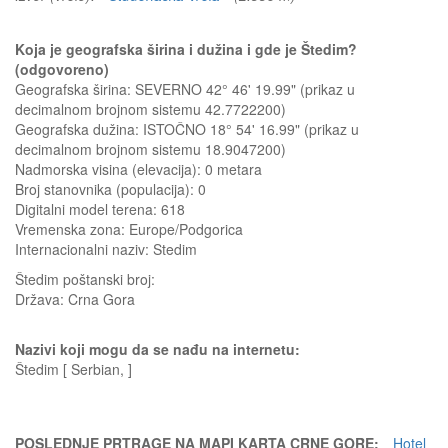
Koja je geografska širina i dužina i gde je Štedim?
(odgovoreno)
Geografska širina: SEVERNO 42° 46' 19.99" (prikaz u
decimalnom brojnom sistemu 42.7722200)
Geografska dužina: ISTOČNO 18° 54' 16.99" (prikaz u
decimalnom brojnom sistemu 18.9047200)
Nadmorska visina (elevacija):
0 metara
Broj stanovnika (populacija): 0
Digitalni model terena: 618
Vremenska zona: Europe/Podgorica
Internacionalni naziv: Stedim
Štedim
poštanski broj:
Država:
Crna Gora
Nazivi koji mogu da se nađu na internetu:
Štedim [ Serbian, ]
POSLEDNJE PRTRAGE NA MAPI KARTA CRNE GORE:
Hotel