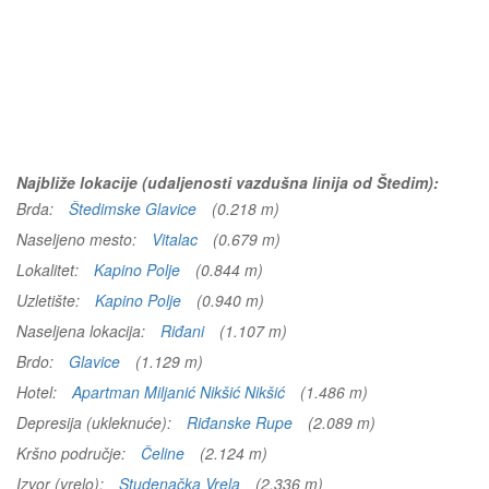
Najbliže lokacije (udaljenosti vazdušna linija od Štedim):
Brda:
Štedimske Glavice
(0.218 m)
Naseljeno mesto:
Vitalac
(0.679 m)
Lokalitet:
Kapino Polje
(0.844 m)
Uzletište:
Kapino Polje
(0.940 m)
Naseljena lokacija:
Riđani
(1.107 m)
Brdo:
Glavice
(1.129 m)
Hotel:
Apartman Miljanić Nikšić Nikšić
(1.486 m)
Depresija (ukleknuće):
Riđanske Rupe
(2.089 m)
Kršno područje:
Čeline
(2.124 m)
Izvor (vrelo):
Studenačka Vrela
(2.336 m)