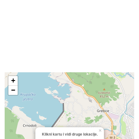
+
−
×
Klikni kartu i vidi druge lokacije.