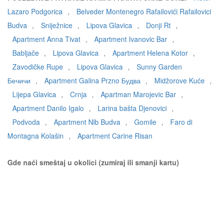
Lazaro Podgorica
,
Belveder Montenegro Rafailovići Rafailovici
Budva
,
Sniježnice
,
Lipova Glavica
,
Donji Rt
,
Apartment Anna Tivat
,
Apartment Ivanovic Bar
,
Babljače
,
Lipova Glavica
,
Apartment Helena Kotor
,
Zavodičke Rupe
,
Lipova Glavica
,
Sunny Garden
Бечичи
,
Apartment Galina Przno Будва
,
Midžorove Kuće
,
Lijepa Glavica
,
Crnja
,
Apartman Marojevic Bar
,
Apartment Danilo Igalo
,
Larina bašta Djenovici
,
Podvoda
,
Apartment Nlb Budva
,
Gomile
,
Faro di
Montagna Kolašin
,
Apartment Carine Risan
Gde naći smeštaj u okolici (zumiraj ili smanji kartu)