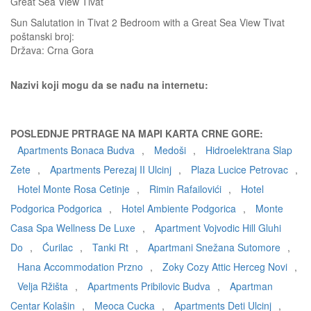
Great Sea View Tivat
Sun Salutation in Tivat 2 Bedroom with a Great Sea View Tivat
poštanski broj:
Država:
Crna Gora
Nazivi koji mogu da se nađu na internetu:
POSLEDNJE PRTRAGE NA MAPI KARTA CRNE GORE:
Apartments Bonaca Budva
,
Medoši
,
Hidroelektrana Slap
Zete
,
Apartments Perezaj II Ulcinj
,
Plaza Lucice Petrovac
,
Hotel Monte Rosa Cetinje
,
Rimin Rafailovići
,
Hotel
Podgorica Podgorica
,
Hotel Ambiente Podgorica
,
Monte
Casa Spa Wellness De Luxe
,
Apartment Vojvodic Hill Gluhi
Do
,
Ćurilac
,
Tanki Rt
,
Apartmani Snežana Sutomore
,
Hana Accommodation Przno
,
Zoky Cozy Attic Herceg Novi
,
Velja Ržišta
,
Apartments Pribilovic Budva
,
Apartman
Centar Kolašin
,
Meoca Cucka
,
Apartments Deti Ulcinj
,