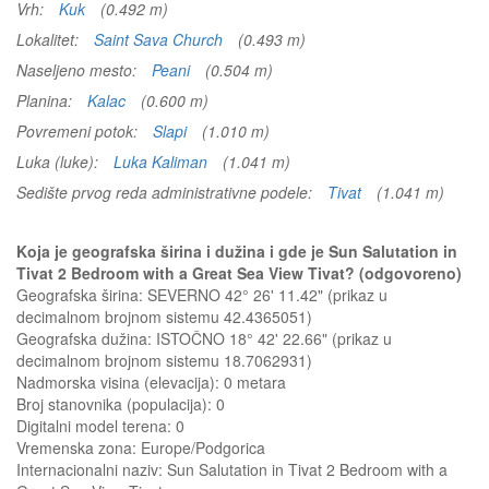
Vrh:
Kuk
(0.492 m)
Lokalitet:
Saint Sava Church
(0.493 m)
Naseljeno mesto:
Peani
(0.504 m)
Planina:
Kalac
(0.600 m)
Povremeni potok:
Slapi
(1.010 m)
Luka (luke):
Luka Kaliman
(1.041 m)
Sedište prvog reda administrativne podele:
Tivat
(1.041 m)
Koja je geografska širina i dužina i gde je Sun Salutation in
Tivat 2 Bedroom with a Great Sea View Tivat? (odgovoreno)
Geografska širina: SEVERNO 42° 26' 11.42" (prikaz u
decimalnom brojnom sistemu 42.4365051)
Geografska dužina: ISTOČNO 18° 42' 22.66" (prikaz u
decimalnom brojnom sistemu 18.7062931)
Nadmorska visina (elevacija):
0 metara
Broj stanovnika (populacija): 0
Digitalni model terena: 0
Vremenska zona: Europe/Podgorica
Internacionalni naziv: Sun Salutation in Tivat 2 Bedroom with a