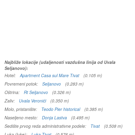
Najbliže lokacije (udaljenosti vazdušna linija od Uvala
Seljanovo):
Hotel:
Apartment Casa sul Mare Tivat
(0.105 m)
Povremeni potok:
Seljanovo
(0.283 m)
Oštrina:
Rt Seljanovo
(0.326 m)
Zaliv:
Uvala Veronići
(0.350 m)
Molo, pristanište:
Teodo Pier historical
(0.385 m)
Naseljeno mesto:
Donja Lastva
(0.495 m)
Sedište prvog reda administrativne podele:
Tivat
(0.508 m)
Luka (luke):
Luka Tivat
(0.576 m)