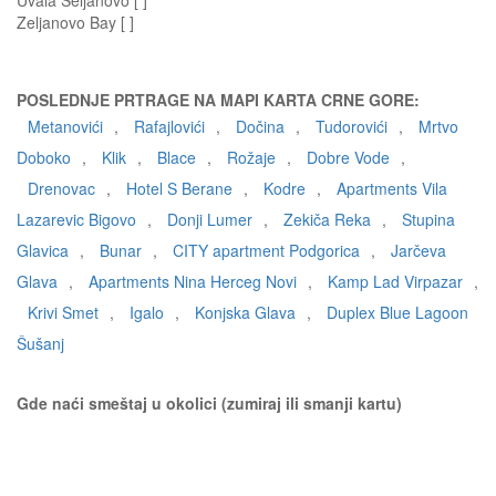
Uvala Seljanovo [ ]
Zeljanovo Bay [ ]
POSLEDNJE PRTRAGE NA MAPI KARTA CRNE GORE:
Metanovići
,
Rafajlovići
,
Dočina
,
Tudorovići
,
Mrtvo
Doboko
,
Klik
,
Blace
,
Rožaje
,
Dobre Vode
,
Drenovac
,
Hotel S Berane
,
Kodre
,
Apartments Vila
Lazarevic Bigovo
,
Donji Lumer
,
Zekiča Reka
,
Stupina
Glavica
,
Bunar
,
CITY apartment Podgorica
,
Jarčeva
Glava
,
Apartments Nina Herceg Novi
,
Kamp Lad Virpazar
,
Krivi Smet
,
Igalo
,
Konjska Glava
,
Duplex Blue Lagoon
Šušanj
Gde naći smeštaj u okolici (zumiraj ili smanji kartu)