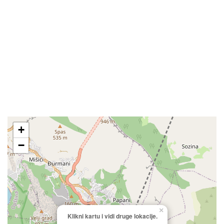
+
−
×
Klikni kartu i vidi druge lokacije.