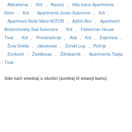
Alibrahimaj
,
Krš
,
Ravanj
,
Villa Ivana Apartments
Kotor
,
Krš
,
Apartments Jovan Sutomore
,
Krš
,
Apartment Stoliv Mare KOTOR
,
Adžini Bori
,
Apartment
Botanicheskiy Sad Sutomore
,
Krš
,
Fisherman House
Tivat
,
Krš
,
Preobraženje
,
Ada
,
Krš
,
Zvjerinica
,
Žuta Greda
,
Jabukovac
,
Zorski Lug
,
Požnja
,
Zorilovići
,
Žestikovac
,
Ždrebarnik
,
Apartments Tasija
Tivat
Gde naći smeštaj u okolici (zumiraj ili smanji kartu)