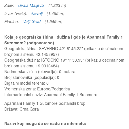
Zaliv:
Uvala Maljevik
(1.323 m)
Izvor (vrelo):
Đevalj
(1.455 m)
Planina:
Velji Grad
(1.549 m)
Koja je geografska širina i dužina i gde je Aparmani Family 1
Sutomore? (odgovoreno)
Geografska širina: SEVERNO 42° 8' 45.22" (prikaz u decimalnom
brojnom sistemu 42.1458957)
Geografska dužina: ISTOČNO 19° 1' 53.93" (prikaz u decimalnom
brojnom sistemu 19.0316484)
Nadmorska visina (elevacija):
0 metara
Broj stanovnika (populacija): 0
Digitalni model terena: 0
Vremenska zona: Europe/Podgorica
Internacionalni naziv: Aparmani Family 1 Sutomore
Aparmani Family 1 Sutomore
poštanski broj:
Država:
Crna Gora
Nazivi koji mogu da se nađu na internetu: