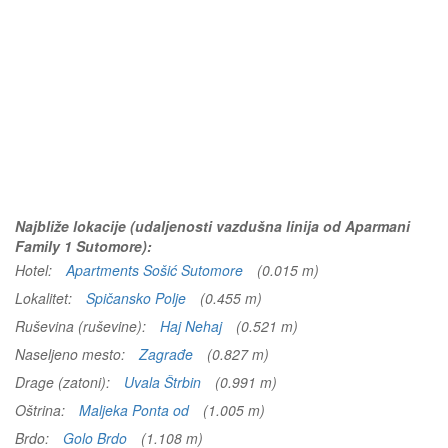
Najbliže lokacije (udaljenosti vazdušna linija od Aparmani
Family 1 Sutomore):
Hotel:
Apartments Sošić Sutomore
(0.015 m)
Lokalitet:
Spičansko Polje
(0.455 m)
Ruševina (ruševine):
Haj Nehaj
(0.521 m)
Naseljeno mesto:
Zagrađe
(0.827 m)
Drage (zatoni):
Uvala Štrbin
(0.991 m)
Oštrina:
Maljeka Ponta od
(1.005 m)
Brdo:
Golo Brdo
(1.108 m)