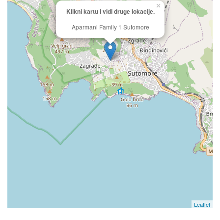
×
Klikni kartu i vidi druge lokacije.
Aparmani Family 1 Sutomore
Leaflet