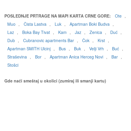
POSLEDNJE PRTRAGE NA MAPI KARTA CRNE GORE:
Ote
,
Muo
,
Čista Lastva
,
Luk
,
Apartman Boki Budva
,
Laz
,
Boka Bay Tivat
,
Kam
,
Jaz
,
Zenica
,
Duć
,
Dub
,
Cubranovic apartments Bar
,
Čok
,
Krst
,
Apartman SMITH Ulcinj
,
Bus
,
Buk
,
Velji Vrh
,
Buć
,
Straševina
,
Bor
,
Apartman Anica Herceg Novi
,
Bar
,
Stošci
Gde naći smeštaj u okolici (zumiraj ili smanji kartu)