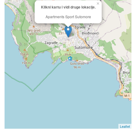
×
Klikni kartu i vidi druge lokacije.
Apartments Sport Sutomore
Leaflet