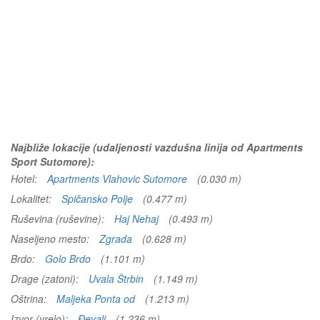
Najbliže lokacije (udaljenosti vazdušna linija od Apartments
Sport Sutomore):
Hotel:
Apartments Vlahovic Sutomore
(0.030 m)
Lokalitet:
Spičansko Polje
(0.477 m)
Ruševina (ruševine):
Haj Nehaj
(0.493 m)
Naseljeno mesto:
Zgrada
(0.628 m)
Brdo:
Golo Brdo
(1.101 m)
Drage (zatoni):
Uvala Štrbin
(1.149 m)
Oštrina:
Maljeka Ponta od
(1.213 m)
Izvor (vrelo):
Đevalj
(1.236 m)