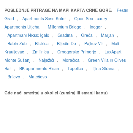
POSLEDNJE PRTRAGE NA MAPI KARTA CRNE GORE:
Pestin
Grad
,
Apartments Soso Kotor
,
Open Sea Luxury
Apartments Utjeha
,
Millennium Bridge
,
Inogor
,
Apartmani Niksic Igalo
,
Gradina
,
Greča
,
Marjan
,
Babin Zub
,
Bistrica
,
Bijedin Do
,
Pajkov Vir
,
Mali
Krauljevac
,
Zmijinica
,
Crnogorsko Primorje
,
LuxApart
Monte Šušanj
,
Nalježići
,
Moračica
,
Green Villa in Olives
Bar
,
BK apartments Risan
,
Topolica
,
Ilijina Strana
,
Brljevo
,
Mateševo
Gde naći smeštaj u okolici (zumiraj ili smanji kartu)