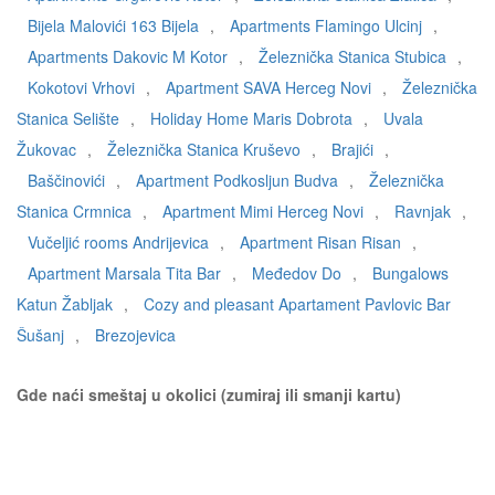
Bijela Malovići 163 Bijela
,
Apartments Flamingo Ulcinj
,
Apartments Dakovic M Kotor
,
Železnička Stanica Stubica
,
Kokotovi Vrhovi
,
Apartment SAVA Herceg Novi
,
Železnička
Stanica Selište
,
Holiday Home Maris Dobrota
,
Uvala
Žukovac
,
Železnička Stanica Kruševo
,
Brajići
,
Baščinovići
,
Apartment Podkosljun Budva
,
Železnička
Stanica Crmnica
,
Apartment Mimi Herceg Novi
,
Ravnjak
,
Vučeljić rooms Andrijevica
,
Apartment Risan Risan
,
Apartment Marsala Tita Bar
,
Međedov Do
,
Bungalows
Katun Žabljak
,
Cozy and pleasant Apartament Pavlovic Bar
Šušanj
,
Brezojevica
Gde naći smeštaj u okolici (zumiraj ili smanji kartu)