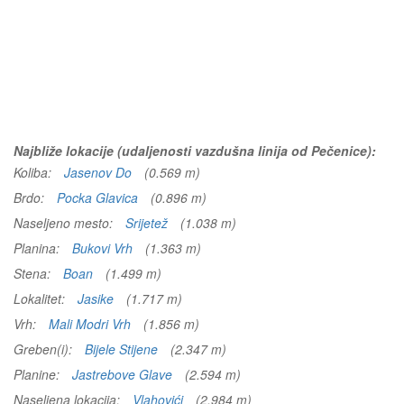
Najbliže lokacije (udaljenosti vazdušna linija od Pečenice):
Koliba:
Jasenov Do
(0.569 m)
Brdo:
Pocka Glavica
(0.896 m)
Naseljeno mesto:
Srijetež
(1.038 m)
Planina:
Bukovi Vrh
(1.363 m)
Stena:
Boan
(1.499 m)
Lokalitet:
Jasike
(1.717 m)
Vrh:
Mali Modri Vrh
(1.856 m)
Greben(i):
Bijele Stijene
(2.347 m)
Planine:
Jastrebove Glave
(2.594 m)
Naseljena lokacija:
Vlahovići
(2.984 m)