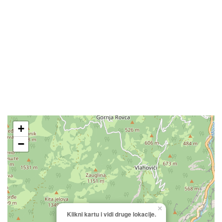
+
−
×
Klikni kartu i vidi druge lokacije.