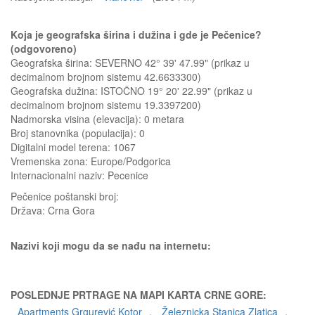
Koja je geografska širina i dužina i gde je Pečenice?
(odgovoreno)
Geografska širina: SEVERNO 42° 39' 47.99" (prikaz u
decimalnom brojnom sistemu 42.6633300)
Geografska dužina: ISTOČNO 19° 20' 22.99" (prikaz u
decimalnom brojnom sistemu 19.3397200)
Nadmorska visina (elevacija):
0 metara
Broj stanovnika (populacija): 0
Digitalni model terena: 1067
Vremenska zona: Europe/Podgorica
Internacionalni naziv: Pecenice
Pečenice
poštanski broj:
Država:
Crna Gora
Nazivi koji mogu da se nađu na internetu:
POSLEDNJE PRTRAGE NA MAPI KARTA CRNE GORE:
Apartments Grgurević Kotor
,
Železnicka Stanica Zlatica
,